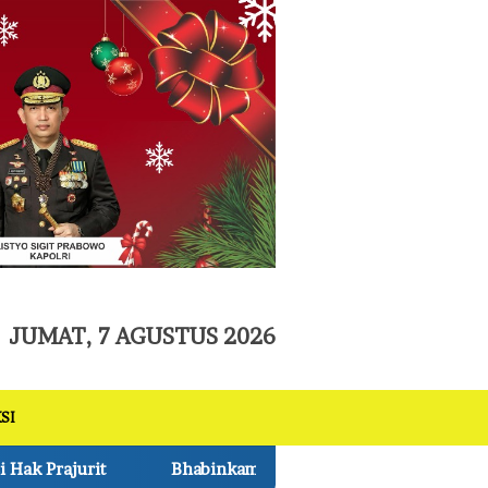
tutup
JUMAT, 7 AGUSTUS 2026
SI
nkamtibmas Polsek Pkl Kerinci Monitoring Jagung Pipil 1 Ha