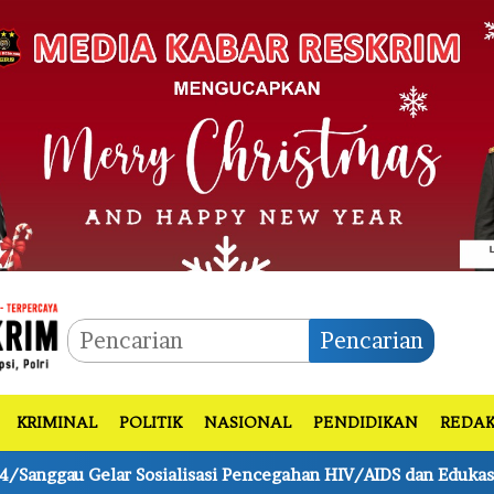
Pencarian
KRIMINAL
POLITIK
NASIONAL
PENDIDIKAN
REDAK
i Pencegahan HIV/AIDS dan Edukasi Hak Prajurit
Bhabi