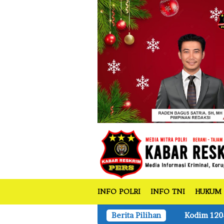
tutup
Loncat
ke
konten
INFO POLRI
INFO TNI
HUKUM
Kodim 1204/Sanggau Gelar Sosialisas
Berita Pilihan