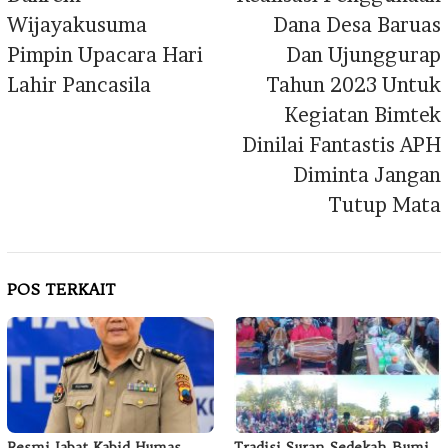
Wijayakusuma
Dana Desa Baruas
Pimpin Upacara Hari
Dan Ujunggurap
Lahir Pancasila
Tahun 2023 Untuk
Kegiatan Bimtek
Dinilai Fantastis APH
Diminta Jangan
Tutup Mata
POS TERKAIT
Resmi Jabat Kabid Humas
Tradisi Suran Sedekah Bumi