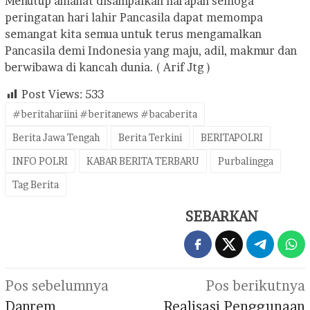
Menutup amanat disampaikan harapan semoga
peringatan hari lahir Pancasila dapat memompa
semangat kita semua untuk terus mengamalkan
Pancasila demi Indonesia yang maju, adil, makmur dan
berwibawa di kancah dunia. ( Arif Jtg )
Post Views:
533
#beritahariini #beritanews #bacaberita
Berita Jawa Tengah
Berita Terkini
BERITAPOLRI
INFO POLRI
KABAR BERITA TERBARU
Purbalingga
Tag Berita
SEBARKAN
Navigasi
Pos sebelumnya
Pos berikutnya
pos
Danrem
Realisasi Penggunaan