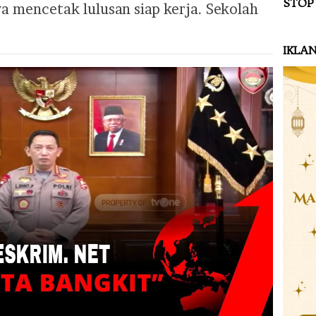
STOP
mencetak lulusan siap kerja. Sekolah
IKLA