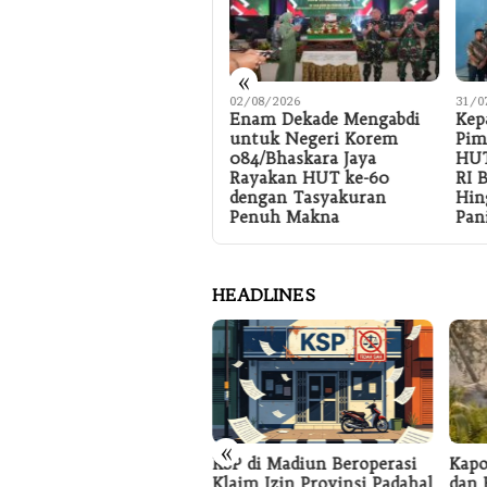
«
04/08/2026
02/08/2026
31/0
SMK Negeri 2 Ponorogo
Enam Dekade Mengabdi
Kep
Gandeng Industri
untuk Negeri Korem
Pim
Nasional Kurikulum
084/Bhaskara Jaya
HUT
Disesuaikan Kebutuhan
Rayakan HUT ke-60
RI 
Dunia Kerja
dengan Tasyakuran
Hin
Penuh Makna
Pan
HEADLINES
«
KSP di Madiun Beroperasi
rsatuan Wartawan
Kapo
Klaim Izin Provinsi Padahal
onesia (PWI) Provinsi
dan 