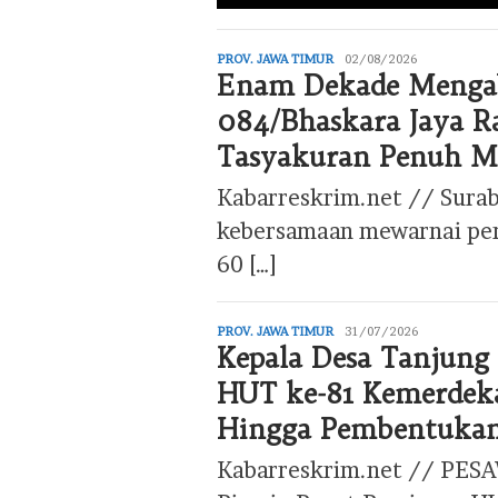
PROV. JAWA TIMUR
editor
02/08/2026
Enam Dekade Mengab
084/Bhaskara Jaya 
Tasyakuran Penuh 
Kabarreskrim.net // Sura
kebersamaan mewarnai per
60 […]
PROV. JAWA TIMUR
editor
31/07/2026
Kepala Desa Tanjung
HUT ke-81 Kemerdeka
Hingga Pembentukan
Kabarreskrim.net // PES