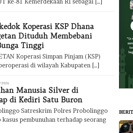
UT ke-81 Kemerdekaan RI sebagai […]
kedok Koperasi KSP Dhana
getan Dituduh Membebani
Bunga Tinggi
ETAN Koperasi Simpan Pinjam (KSP)
eroperasi di wilayah Kabupaten […]
/2026
an Manusia Silver di
p di Kediri Satu Buron
linggo Satreskrim Polres Probolinggo
BERI
 kasus pembunuhan terhadap seorang