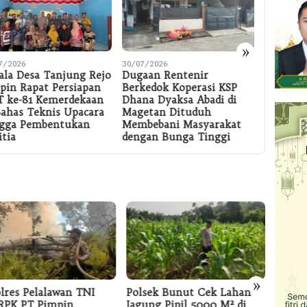
»
7/2026
30/07/2026
30/07/202
ala Desa Tanjung Rejo
Dugaan Rentenir
Dua Pe
pin Rapat Persiapan
Berkedok Koperasi KSP
Manusia 
 ke-81 Kemerdekaan
Dhana Dyaksa Abadi di
Proboli
Bahas Teknis Upacara
Magetan Dituduh
Kediri 
gga Pembentukan
Membebani Masyarakat
itia
dengan Bunga Tinggi
»
lres Pelalawan TNI
Polsek Bunut Cek Lahan
Satre
RPK PT Pimpin
Jagung Pipil 5000 M² di
Pelal