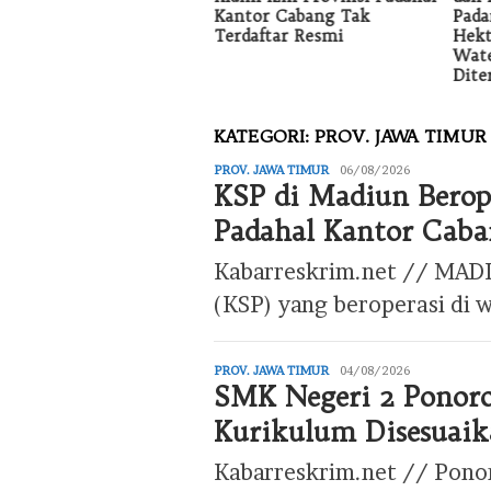
Kantor Cabang Tak
limantan
Pada
Terdaftar Resmi
rat.Mengecam Keras
Hekt
as penyerangan
Wat
diaman Wartawan A.H.
Dite
KATEGORI:
PROV. JAWA TIMUR
PROV. JAWA TIMUR
editor
06/08/2026
KSP di Madiun Berope
Padahal Kantor Caba
Kabarreskrim.net // MADI
(KSP) yang beroperasi di 
PROV. JAWA TIMUR
editor
04/08/2026
SMK Negeri 2 Ponoro
Kurikulum Disesuaik
Kabarreskrim.net // Pono