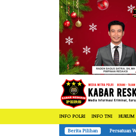
tutup
Loncat
ke
konten
INFO POLRI
INFO TNI
HUKUM
Persatuan Wartawan Indonesia (PWI) Prov
Berita Pilihan