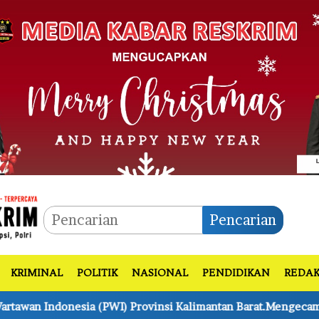
Pencarian
KRIMINAL
POLITIK
NASIONAL
PENDIDIKAN
REDAK
insi Kalimantan Barat.Mengecam Keras Atas penyerangan Ked