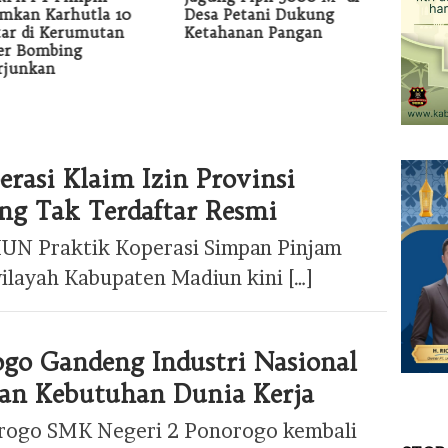
mkan Karhutla 10
Desa Petani Dukung
Kayu I
ar di Kerumutan
Ketahanan Pangan
Jalan
er Bombing
rjunkan
rasi Klaim Izin Provinsi
ng Tak Terdaftar Resmi
UN Praktik Koperasi Simpan Pinjam
wilayah Kabupaten Madiun kini […]
go Gandeng Industri Nasional
an Kebutuhan Dunia Kerja
rogo SMK Negeri 2 Ponorogo kembali