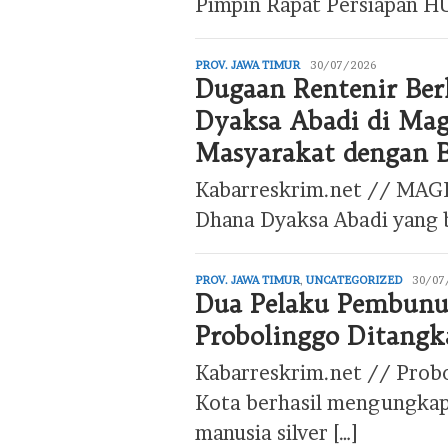
Pimpin Rapat Persiapan H
PROV. JAWA TIMUR
editor
30/07/2026
Dugaan Rentenir Ber
Dyaksa Abadi di Ma
Masyarakat dengan 
Kabarreskrim.net // MAG
Dhana Dyaksa Abadi yang b
PROV. JAWA TIMUR
,
UNCATEGORIZED
editor
30/07
Dua Pelaku Pembunuh
Probolinggo Ditangka
Kabarreskrim.net // Probo
Kota berhasil mengungkap
manusia silver […]