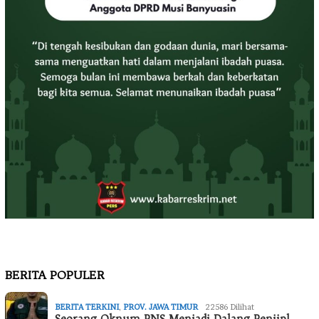
BERITA POPULER
BERITA TERKINI
,
PROV. JAWA TIMUR
22586 Dilihat
Seorang Oknum PNS Menjadi Dalang Penjipl…