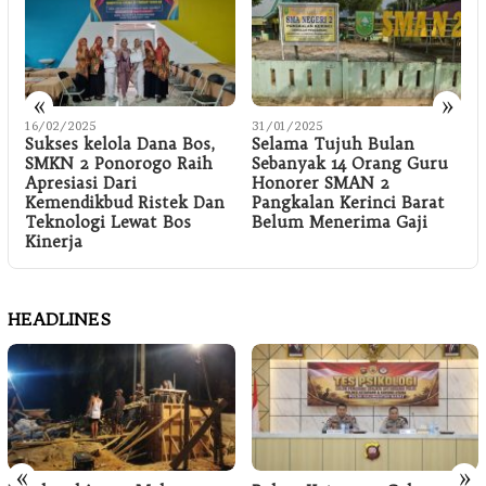
«
»
16/02/2025
31/01/2025
3
Sukses kelola Dana Bos,
Selama Tujuh Bulan
SMKN 2 Ponorogo Raih
Sebanyak 14 Orang Guru
Apresiasi Dari
Honorer SMAN 2
Kemendikbud Ristek Dan
Pangkalan Kerinci Barat
Teknologi Lewat Bos
Belum Menerima Gaji
Kinerja
HEADLINES
«
»