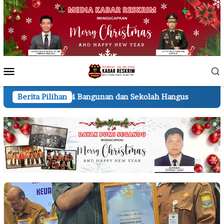
Loncat
ke
konten
Menu
Mobile
Bangunan dan Sekolah Hangus
Berita Pilihan
Lembur hingga Malam, 