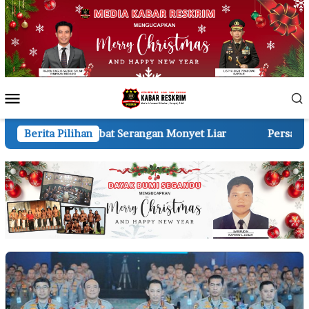
Loncat
ke
konten
Menu
Mobile
t Serangan Monyet Liar
Berita Pilihan
Persatuan Wartawan Indonesi