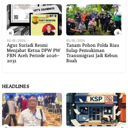
«
»
03/01/2026
03/01/2026
0
Agus Suriadi Resmi
Tanam Pohon Polda Riau
P
Menjabat Ketua DPW PW
Sulap Pemukiman
3
FRN Aceh Periode 2026–
Transmigrasi Jadi Kebun
2031
Buah
HEADLINES