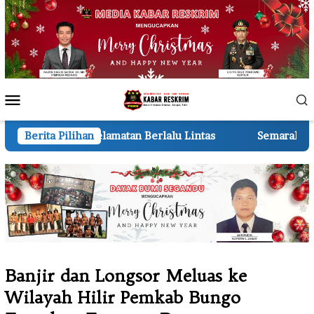
Loncat
ke
konten
Menu
Mobile
n Berlalu Lintas
Berita Pilihan
Semarak HUT ke-81 RI 210 Regu TK d
Banjir dan Longsor Meluas ke
Wilayah Hilir Pemkab Bungo