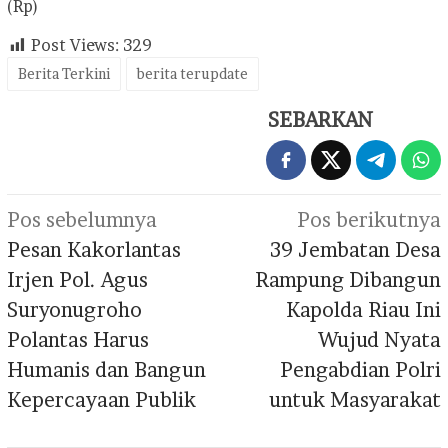
(Rp)
Post Views:
329
Berita Terkini
berita terupdate
SEBARKAN
Navigasi
Pos sebelumnya
Pos berikutnya
pos
Pesan Kakorlantas
39 Jembatan Desa
Irjen Pol. Agus
Rampung Dibangun
Suryonugroho
Kapolda Riau Ini
Polantas Harus
Wujud Nyata
Humanis dan Bangun
Pengabdian Polri
Kepercayaan Publik
untuk Masyarakat