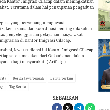
da Kantor Imigrasi Cilacap dalam meningkatkan
rakat. Terutama dalam hal penanganan pengaduan
gara yang berwenang mengawasi
k, kerja sama dan koordinasi penting dilakukan
tas penyelenggaraan pelayanan masyarakat
igrasian di Kantor Imigrasi Cilacap.
ahmi, lewat audiensi ini Kantor Imigrasi Cilacap
tiap saran, masukan dari Ombudsman dalam
yanan bagi masyarakat. ( Arif Jtg )
rita
Berita Jawa Tengah
Berita Terkini
ng
Tag Berita
SEBARKAN