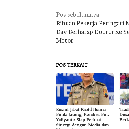
Navigasi
Pos sebelumnya
pos
Ribuan Pekerja Peringati 
Day Berharap Doorprize S
Motor
POS TERKAIT
Resmi Jabat Kabid Humas
Trad
Polda Jateng, Kombes Pol.
Desa
Yuliyanto Siap Perkuat
Berl
Sinergi dengan Media dan