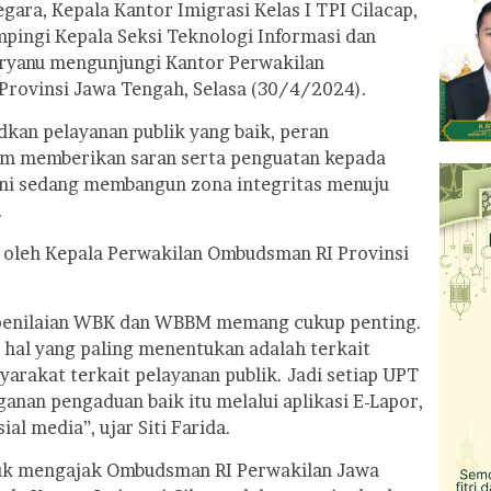
egara, Kepala Kantor Imigrasi Kelas I TPI Cilacap,
ingi Kepala Seksi Teknologi Informasi dan
eryanu mengunjungi Kantor Perwakilan
rovinsi Jawa Tengah, Selasa (30/4/2024).
an pelayanan publik yang baik, peran
m memberikan saran serta penguatan kepada
 ini sedang membangun zona integritas menuju
.
g oleh Kepala Perwakilan Ombudsman RI Provinsi
enilaian WBK dan WBBM memang cukup penting.
hal yang paling menentukan adalah terkait
rakat terkait pelayanan publik. Jadi setiap UPT
anan pengaduan baik itu melalui aplikasi E-Lapor,
al media”, ujar Siti Farida.
tuk mengajak Ombudsman RI Perwakilan Jawa