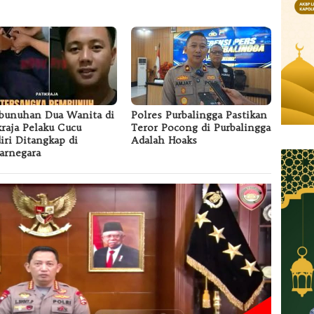
unuhan Dua Wanita di
Polres Purbalingga Pastikan
kraja Pelaku Cucu
Teror Pocong di Purbalingga
iri Ditangkap di
Adalah Hoaks
arnegara