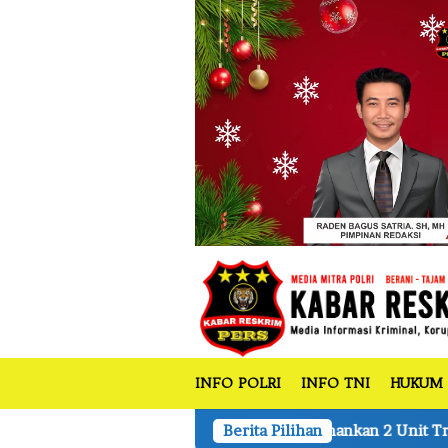
tutup
Loncat
ke
konten
INFO POLRI
INFO TNI
HUKUM
m LHK Amankan 2 Unit Truk Angkut Kayu Olahan Ilegal Loggin
Berita Pilihan