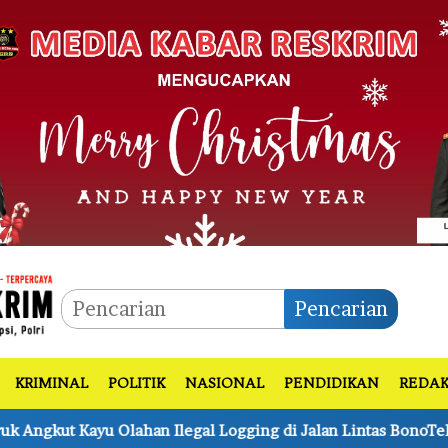
Pencarian
KRIMINAL
POLITIK
NASIONAL
PENDIDIKAN
REDAK
g di Jalan Lintas BonoTeluk Meranti 3 Tersangka Turut Dia