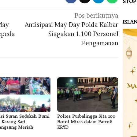
STOP
Pos berikutnya
IKLA
May
Antisipasi May Day Polda Kalbar
epeda
Siagakan 1.100 Personel
Pengamanan
isi Suran Sedekah Bumi
Polres Purbalingga Sita 100
 Karang Sari
Botol Miras dalam Patroli
angsung Meriah
KRYD