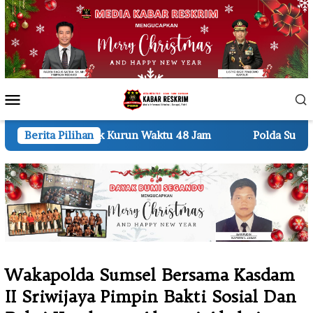
Loncat
ke
konten
Menu
Mobile
un Waktu 48 Jam
Berita Pilihan
Polda Sumut Bongkar Home Industri 
Wakapolda Sumsel Bersama Kasdam
II Sriwijaya Pimpin Bakti Sosial Dan