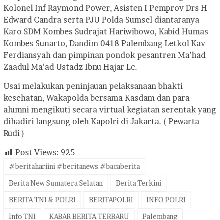
Kolonel Inf Raymond Power, Asisten I Pemprov Drs H
Edward Candra serta PJU Polda Sumsel diantaranya
Karo SDM Kombes Sudrajat Hariwibowo, Kabid Humas
Kombes Sunarto, Dandim 0418 Palembang Letkol Kav
Ferdiansyah dan pimpinan pondok pesantren Ma’had
Zaadul Ma’ad Ustadz Ibnu Hajar Lc.
Usai melakukan peninjauan pelaksanaan bhakti
kesehatan, Wakapolda bersama Kasdam dan para
alumni mengikuti secara virtual kegiatan serentak yang
dihadiri langsung oleh Kapolri di Jakarta. ( Pewarta
Rudi )
Post Views:
925
#beritahariini #beritanews #bacaberita
Berita New Sumatera Selatan
Berita Terkini
BERITA TNI & POLRI
BERITAPOLRI
INFO POLRI
Info TNI
KABAR BERITA TERBARU
Palembang