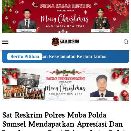
Loncat
ke
konten
Menu
Mobile
Keselamatan Berlalu Lintas
Berita Pilihan
Semarak HUT ke-81 RI 210 
Sat Reskrim Polres Muba Polda
Sumsel Mendapatkan Apresiasi Dan