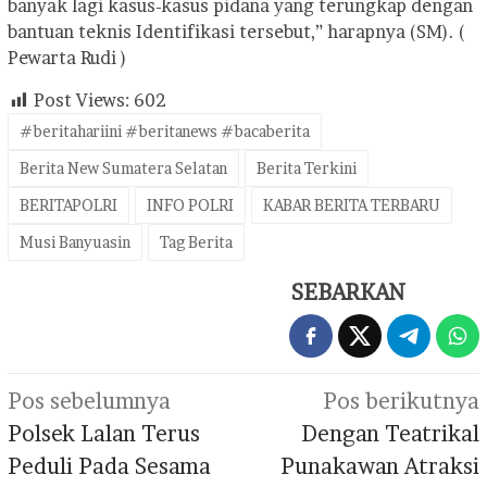
banyak lagi kasus-kasus pidana yang terungkap dengan
bantuan teknis Identifikasi tersebut,” harapnya (SM). (
Pewarta Rudi )
Post Views:
602
#beritahariini #beritanews #bacaberita
Berita New Sumatera Selatan
Berita Terkini
BERITAPOLRI
INFO POLRI
KABAR BERITA TERBARU
Musi Banyuasin
Tag Berita
SEBARKAN
Navigasi
Pos sebelumnya
Pos berikutnya
pos
Polsek Lalan Terus
Dengan Teatrikal
Peduli Pada Sesama
Punakawan Atraksi