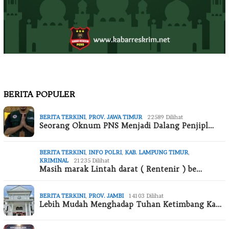
BERITA POPULER
BERITA TERKINI
,
PROV. JAWA TIMUR
22589 Dilihat
Seorang Oknum PNS Menjadi Dalang Penjipl…
BERITA TERKINI
,
INFO POLRI
,
KAB. LAMPUNG TIMUR
,
KRIMINAL
21235 Dilihat
Masih marak Lintah darat ( Rentenir ) be…
BERITA TERKINI
,
PROV. JAMBI
14103 Dilihat
Lebih Mudah Menghadap Tuhan Ketimbang Ka…