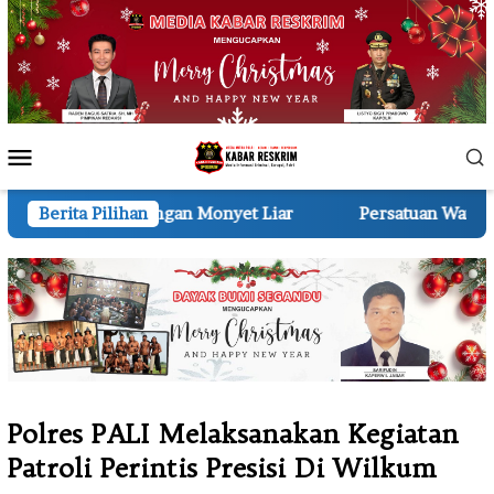
Loncat
ke
konten
Menu
Mobile
n Monyet Liar
Berita Pilihan
Persatuan Wartawan Indonesia (PWI) P
Polres PALI Melaksanakan Kegiatan
Patroli Perintis Presisi Di Wilkum