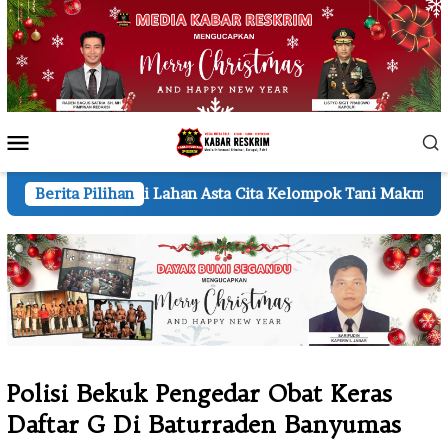
Loncat
ke
konten
Menu
Mobile
Lahan Asta Cita Kelompok Tani Makmur Jaya Bersama
Berita Pilihan
Sa
Polisi Bekuk Pengedar Obat Keras
Daftar G Di Baturraden Banyumas