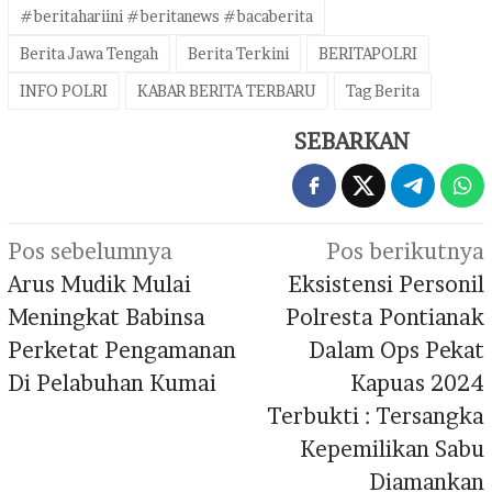
#beritahariini #beritanews #bacaberita
Berita Jawa Tengah
Berita Terkini
BERITAPOLRI
INFO POLRI
KABAR BERITA TERBARU
Tag Berita
SEBARKAN
Navigasi
Pos sebelumnya
Pos berikutnya
pos
Arus Mudik Mulai
Eksistensi Personil
Meningkat Babinsa
Polresta Pontianak
Perketat Pengamanan
Dalam Ops Pekat
Di Pelabuhan Kumai
Kapuas 2024
Terbukti : Tersangka
Kepemilikan Sabu
Diamankan