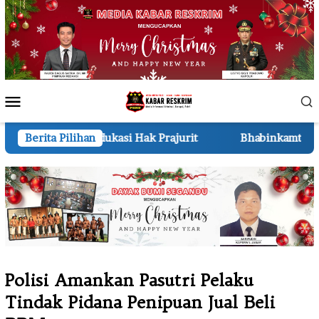
Loncat
ke
konten
Menu
Mobile
asi Hak Prajurit
Berita Pilihan
Bhabinkamtibmas Polsek Pkl Kerinci
Polisi Amankan Pasutri Pelaku
Tindak Pidana Penipuan Jual Beli