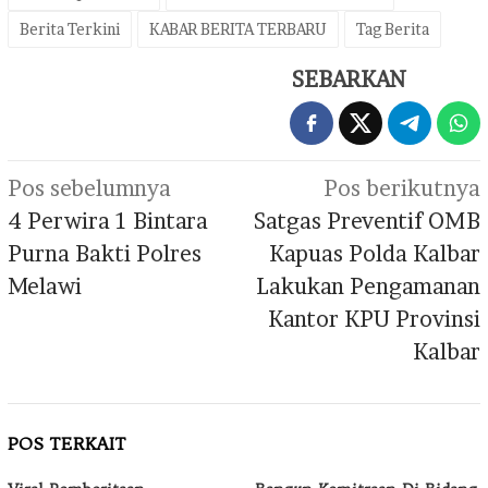
Berita Terkini
KABAR BERITA TERBARU
Tag Berita
SEBARKAN
Navigasi
Pos sebelumnya
Pos berikutnya
pos
4 Perwira 1 Bintara
Satgas Preventif OMB
Purna Bakti Polres
Kapuas Polda Kalbar
Melawi
Lakukan Pengamanan
Kantor KPU Provinsi
Kalbar
POS TERKAIT