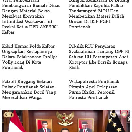
Viral Pemberitaan
Bangun Kemitraan Di Bidang
Pembangunan Rumah Dinas
Pendidikan Kapolda Kalbar
Dengan Material Bekas
Tandatangani MOU Dan
Membuat Kontrakan
Memberikan Materi Kuliah
Intimidasi Wartawan Ini
Umum Di IKIP PGRI
Reaksi Ketua DPD AKPERSI
Pontianak
Kalbar
Kabid Humas Polda Kalbar
Dibalik RUU Penyiaran
Ungkapkan Kesiapannya
Syafarahman Tantang DPR RI
Dalam Pelaksanaan Proliga
Sahkan UU Perampasan Aset
Volly 2024 Di Kota
Koruptor Jika Bersih Kenapa
Pontianak
Risih
Patroli Enggang Selatan
Wakapolresta Pontianak
Polsek Pontianak Selatan
Pimpin Apel Pelepasan
Mengamankan Bocil Yang
Purna Bhakti Personil
Meresahkan Warga
Polresta Pontianak