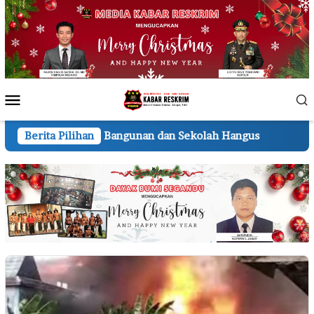
Loncat
ke
konten
Menu
Mobile
angunan dan Sekolah Hangus
Berita Pilihan
Lembur hingga Malam, P