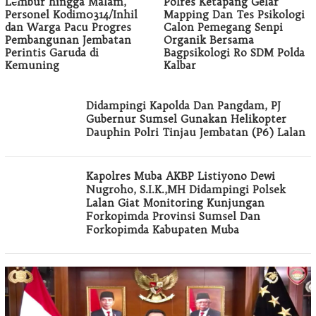
Lembur hingga Malam,
Polres Ketapang Gelar
Personel Kodim0314/Inhil
Mapping Dan Tes Psikologi
dan Warga Pacu Progres
Calon Pemegang Senpi
Pembangunan Jembatan
Organik Bersama
Perintis Garuda di
Bagpsikologi Ro SDM Polda
Kemuning
Kalbar
KABAR
Didampingi Kapolda Dan Pangdam, PJ
RESKRIM
Gubernur Sumsel Gunakan Helikopter
Dauphin Polri Tinjau Jembatan (P6) Lalan
Kapolres Muba AKBP Listiyono Dewi
Nugroho, S.I.K.,MH Didampingi Polsek
Lalan Giat Monitoring Kunjungan
Forkopimda Provinsi Sumsel Dan
Forkopimda Kabupaten Muba