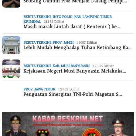
Seorang Oknum PNS Menjadi Dalang Penjipl…
BERITA TERKINI
,
INFO POLRI
,
KAB. LAMPUNG TIMUR
,
KRIMINAL
21185 Dilihat
Masih marak Lintah darat ( Rentenir ) be…
BERITA TERKINI
,
PROV. JAMBI
14087 Dilihat
Lebih Mudah Menghadap Tuhan Ketimbang Ka…
BERITA TERKINI
,
KAB. MUSI BANYUASIN
12935 Dilihat
Kejaksaan Negeri Musi Banyuasin Melakuka…
PROV. JAWA TIMUR
12762 Dilihat
Penguatan Sinergitas TNI-Polri Magetan S…