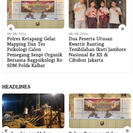
«
»
08/08/2026
08/08/2026
0
Polres Ketapang Gelar
Dua Peserta Utusan
K
l
Mapping Dan Tes
Kwartir Ranting
Psikologi Calon
Tembilahan Ikuti Jambore
Pemegang Senpi Organik
Nasional Ke XII di
Bersama Bagpsikologi Ro
Cibubur Jakarta
SDM Polda Kalbar
HEADLINES
«
»