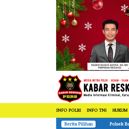
tutup
Loncat
ke
konten
INFO POLRI
INFO TNI
HUKUM
Polsek Bandar Sei Kijang Tanam Jagu
Berita Pilihan