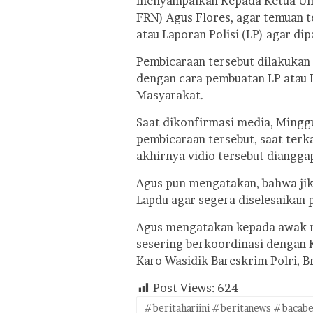
menyampaikan Kepada Ketua Um
FRN) Agus Flores, agar temuan 
atau Laporan Polisi (LP) agar di
Pembicaraan tersebut dilakukan 
dengan cara pembuatan LP atau 
Masyarakat.
Saat dikonfirmasi media, Ming
pembicaraan tersebut, saat terk
akhirnya vidio tersebut dianggap
Agus pun mengatakan, bahwa jik
Lapdu agar segera diselesaikan p
Agus mengatakan kepada awak me
sesering berkoordinasi dengan K
Karo Wasidik Bareskrim Polri, B
Post Views:
624
#beritahariini #beritanews #bacabe