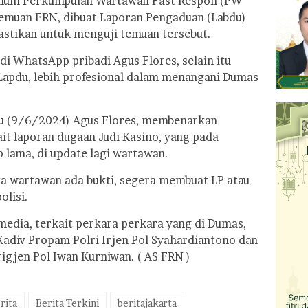
um Perkumpulan Wartawan Fast Respon (PW
temuan FRN, dibuat Laporan Pengaduan (Labdu)
pastikan untuk menguji temuan tersebut.
di WhatsApp pribadi Agus Flores, selain itu
Lapdu, lebih profesional dalam menangani Dumas
gu (9/6/2024) Agus Flores, membenarkan
ait laporan dugaan Judi Kasino, yang pada
 lama, di update lagi wartawan.
a wartawan ada bukti, segera membuat LP atau
olisi.
dia, terkait perkara perkara yang di Dumas,
adiv Propam Polri Irjen Pol Syahardiantono dan
rigjen Pol Iwan Kurniwan. ( AS FRN )
rita
Berita Terkini
beritajakarta