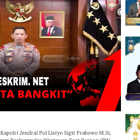
apolri Jendral Pol Listyo Sigit Prabowo M.Si,