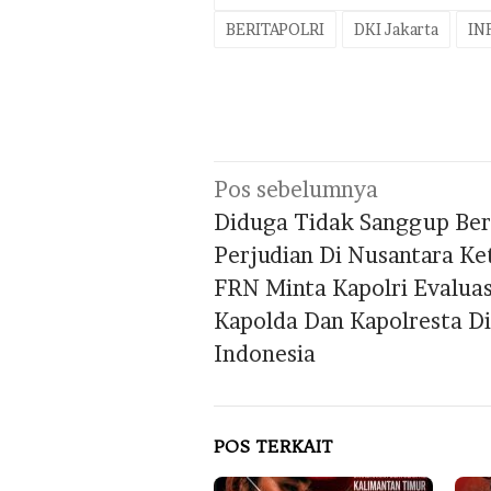
BERITAPOLRI
DKI Jakarta
IN
Navigasi
Pos sebelumnya
pos
Diduga Tidak Sanggup Ber
Perjudian Di Nusantara K
FRN Minta Kapolri Evaluas
Kapolda Dan Kapolresta Di
Indonesia
POS TERKAIT