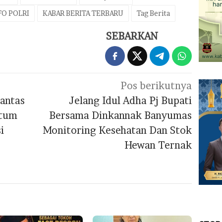
FO POLRI
KABAR BERITA TERBARU
Tag Berita
SEBARKAN
Pos berikutnya
antas
Jelang Idul Adha Pj Bupati
etum
Bersama Dinkannak Banyumas
i
Monitoring Kesehatan Dan Stok
Hewan Ternak