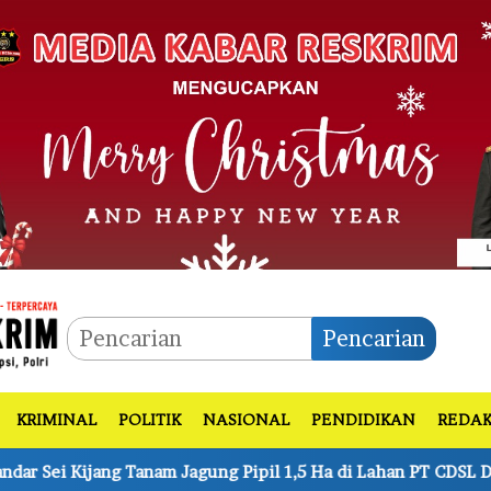
Pencarian
KRIMINAL
POLITIK
NASIONAL
PENDIDIKAN
REDAK
ng Pipil 1,5 Ha di Lahan PT CDSL Dukung Ketahanan Pangan Na