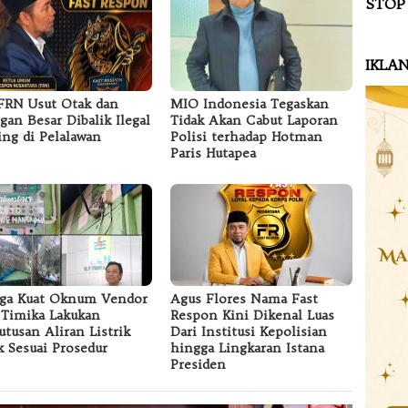
STOP
IKLA
RN Usut Otak dan
MIO Indonesia Tegaskan
ngan Besar Dibalik Ilegal
Tidak Akan Cabut Laporan
ing di Pelalawan
Polisi terhadap Hotman
Paris Hutapea
ga Kuat Oknum Vendor
Agus Flores Nama Fast
Timika Lakukan
Respon Kini Dikenal Luas
tusan Aliran Listrik
Dari Institusi Kepolisian
k Sesuai Prosedur
hingga Lingkaran Istana
Presiden