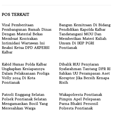
POS TERKAIT
Viral Pemberitaan
Bangun Kemitraan Di Bidang
Pembangunan Rumah Dinas
Pendidikan Kapolda Kalbar
Dengan Material Bekas
Tandatangani MOU Dan
Membuat Kontrakan
Memberikan Materi Kuliah
Intimidasi Wartawan Ini
Umum Di IKIP PGRI
Reaksi Ketua DPD AKPERSI
Pontianak
Kalbar
Kabid Humas Polda Kalbar
Dibalik RUU Penyiaran
Ungkapkan Kesiapannya
Syafarahman Tantang DPR RI
Dalam Pelaksanaan Proliga
Sahkan UU Perampasan Aset
Volly 2024 Di Kota
Koruptor Jika Bersih Kenapa
Pontianak
Risih
Patroli Enggang Selatan
Wakapolresta Pontianak
Polsek Pontianak Selatan
Pimpin Apel Pelepasan
Mengamankan Bocil Yang
Purna Bhakti Personil
Meresahkan Warga
Polresta Pontianak