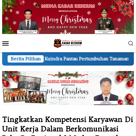
Loncat
ke
konten
Menu
Mobile
 Kuindra Pantau Pertumbuhan Tanaman Jagung di Kelurahan S
Berita Pilihan
Tingkatkan Kompetensi Karyawan Di
Unit Kerja Dalam Berkomunikasi