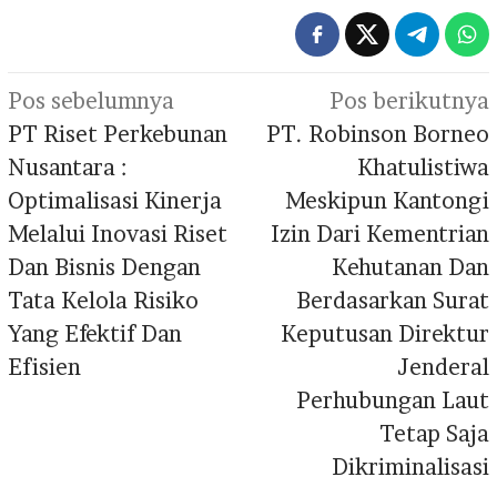
Navigasi
Pos sebelumnya
Pos berikutnya
pos
PT Riset Perkebunan
PT. Robinson Borneo
Nusantara :
Khatulistiwa
Optimalisasi Kinerja
Meskipun Kantongi
Melalui Inovasi Riset
Izin Dari Kementrian
Dan Bisnis Dengan
Kehutanan Dan
Tata Kelola Risiko
Berdasarkan Surat
Yang Efektif Dan
Keputusan Direktur
Efisien
Jenderal
Perhubungan Laut
Tetap Saja
Dikriminalisasi