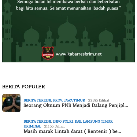
BERITA POPULER
BERITA TERKINI
,
PROV. JAWA TIMUR
22585 Dilihat
Seorang Oknum PNS Menjadi Dalang Penjipl…
BERITA TERKINI
,
INFO POLRI
,
KAB. LAMPUNG TIMUR
,
KRIMINAL
21155 Dilihat
Masih marak Lintah darat ( Rentenir ) be…