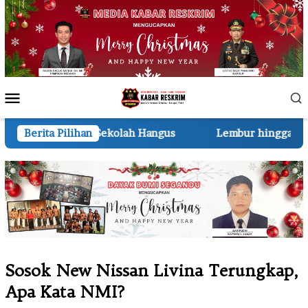
Loncat
ke
konten
Menu
Mobile
Sekolah Hangus
Berita Pilihan
Lembur hingga Malam, Personel Kodim
Sosok New Nissan Livina Terungkap,
Apa Kata NMI?