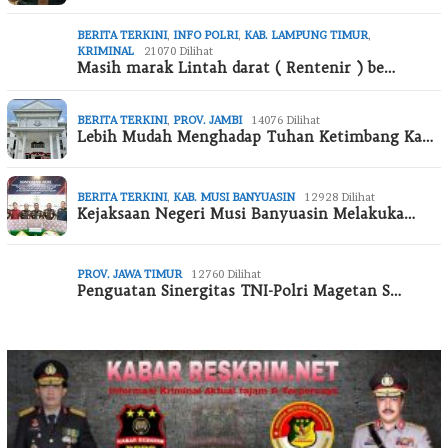
BERITA TERKINI
,
INFO POLRI
,
KAB. LAMPUNG TIMUR
,
KRIMINAL
21070 Dilihat
Masih marak Lintah darat ( Rentenir ) be…
BERITA TERKINI
,
PROV. JAMBI
14076 Dilihat
Lebih Mudah Menghadap Tuhan Ketimbang Ka…
BERITA TERKINI
,
KAB. MUSI BANYUASIN
12928 Dilihat
Kejaksaan Negeri Musi Banyuasin Melakuka…
PROV. JAWA TIMUR
12760 Dilihat
Penguatan Sinergitas TNI-Polri Magetan S…