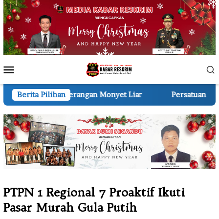
Loncat
ke
konten
Menu
Mobile
gan Monyet Liar
Berita Pilihan
Persatuan Wartawan Indonesia (PWI)
PTPN 1 Regional 7 Proaktif Ikuti
Pasar Murah Gula Putih