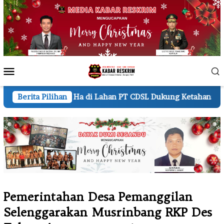
Loncat
ke
konten
Menu
Mobile
a di Lahan PT CDSL Dukung Ketahanan Pangan Nasional
Berita Pilihan
Pemerintahan Desa Pemanggilan
Selenggarakan Musrinbang RKP Des