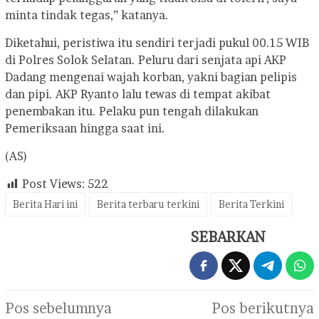
minta tindak tegas,” katanya.
Diketahui, peristiwa itu sendiri terjadi pukul 00.15 WIB
di Polres Solok Selatan. Peluru dari senjata api AKP
Dadang mengenai wajah korban, yakni bagian pelipis
dan pipi. AKP Ryanto lalu tewas di tempat akibat
penembakan itu. Pelaku pun tengah dilakukan
Pemeriksaan hingga saat ini.
(AS)
Post Views:
522
Berita Hari ini
Berita terbaru terkini
Berita Terkini
SEBARKAN
Navigasi
Pos sebelumnya
Pos berikutnya