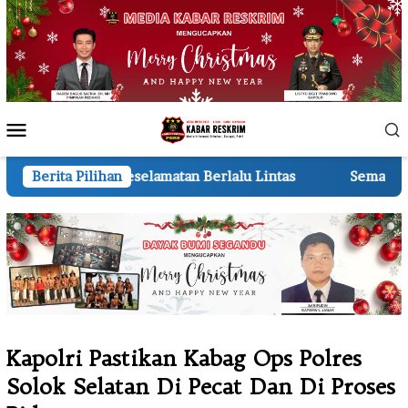
Loncat
ke
konten
Menu
Mobile
atan Berlalu Lintas
Berita Pilihan
Semarak HUT ke-81 RI 210 Regu TK
Kapolri Pastikan Kabag Ops Polres
Solok Selatan Di Pecat Dan Di Proses