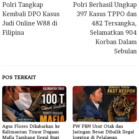
pos
Polri Tangkap
Polri Berhasil Ungkap
Kembali DPO Kasus
397 Kasus TPPO dan
Judi Online W88 di
482 Tersangka,
Filipina
Selamatkan 904
Korban Dalam
Sebulan
POS TERKAIT
Agus Flores Dikabarkan ke
PW FRN Usut Otak dan
Kalimantan Timur Dugaan
Jaringan Besar Dibalik Ilegal
Mafia Tambang Ilegal Rugi
logging di Pelalawan