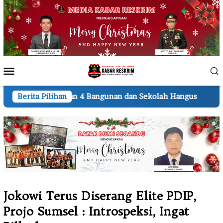
Loncat
ke
konten
Menu
Mobile
n 4 Bangunan dan Sekolah Hangus
Berita Pilihan
Lembur hingga Mal
Jokowi Terus Diserang Elite PDIP,
Projo Sumsel : Introspeksi, Ingat