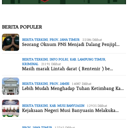
BERITA POPULER
BERITA TERKINI
,
PROV. JAWA TIMUR
22586 Dilihat
Seorang Oknum PNS Menjadi Dalang Penjipl…
BERITA TERKINI
,
INFO POLRI
,
KAB. LAMPUNG TIMUR
,
KRIMINAL
21191 Dilihat
Masih marak Lintah darat ( Rentenir ) be…
BERITA TERKINI
,
PROV. JAMBI
14087 Dilihat
Lebih Mudah Menghadap Tuhan Ketimbang Ka…
BERITA TERKINI
,
KAB. MUSI BANYUASIN
12935 Dilihat
Kejaksaan Negeri Musi Banyuasin Melakuka…
PROV. JAWA TIMUR
12762 Dilihat