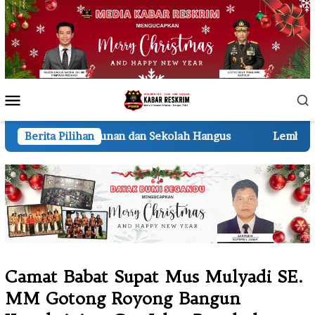
Loncat
ke
konten
Menu
Mobile
dan Sekolah Hangus
Berita Pilihan
Lembur hingga Malam, Personel 
Camat Babat Supat Mus Mulyadi SE.
MM Gotong Royong Bangun