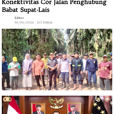
Konektivitas Cor Jalan Penghubung
Babat Supat-Lais
Editor
05/06/2026
213 Dilihat