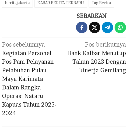
beritajakarta
KABAR BERITA TERBARU
Tag Berita
SEBARKAN
Navigasi
Pos sebelumnya
Pos berikutnya
pos
Kegiatan Personel
Bank Kalbar Menutup
Pos Pam Pelayanan
Tahun 2023 Dengan
Pelabuhan Pulau
Kinerja Gemilang
Maya Karimata
Dalam Rangka
Operasi Nataru
Kapuas Tahun 2023-
2024