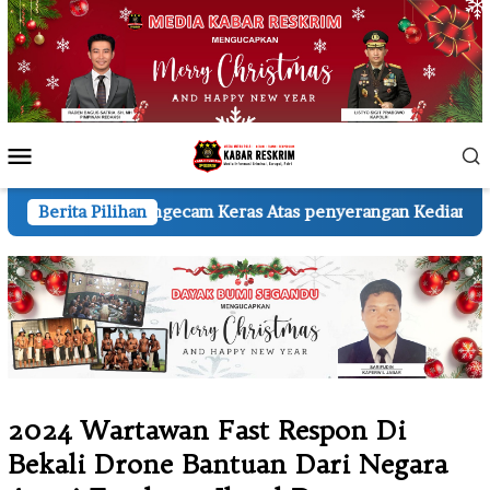
Loncat
ke
konten
Menu
Mobile
gecam Keras Atas penyerangan Kediaman Wartawan A.H.
Berita Pilihan
2024 Wartawan Fast Respon Di
Bekali Drone Bantuan Dari Negara