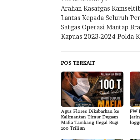
pos
Arahan Kasatgas Kamselti
Lantas Kepada Seluruh Per
Satgas Operasi Mantap Bra
Kapuas 2023-2024 Polda K
POS TERKAIT
Agus Flores Dikabarkan ke
PW F
Kalimantan Timur Dugaan
Jari
Mafia Tambang Ilegal Rugi
logg
100 Triliun