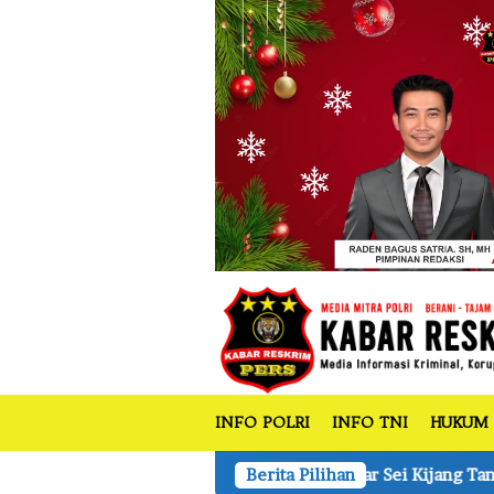
tutup
Loncat
ke
konten
INFO POLRI
INFO TNI
HUKUM
Polsek Bandar Sei Kijang Tanam Jagung Pipil 1,5 Ha di
Berita Pilihan