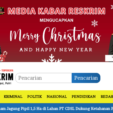
Pencarian
KRIMINAL
POLITIK
NASIONAL
PENDIDIKAN
REDAK
 Lahan PT CDSL Dukung Ketahanan Pangan Nasional
Kapo