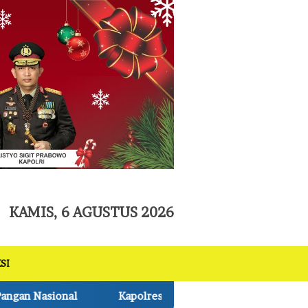
tutup
KAMIS, 6 AGUSTUS 2026
SI
lres Pelalawan Lantik Pengurus Bhuwana Lestari SMAN 1 Pkl 