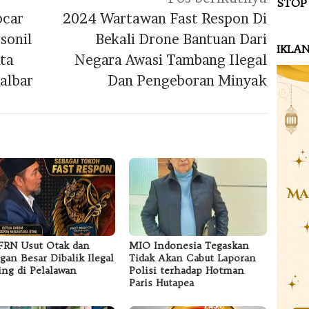
STOP
bcar
2024 Wartawan Fast Respon Di
sonil
Bekali Drone Bantuan Dari
IKLA
ta
Negara Awasi Tambang Ilegal
albar
Dan Pengeboran Minyak
RN Usut Otak dan
MIO Indonesia Tegaskan
ngan Besar Dibalik Ilegal
Tidak Akan Cabut Laporan
ing di Pelalawan
Polisi terhadap Hotman
Paris Hutapea