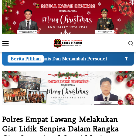
Loncat
ke
konten
Menu
Mobile
Dan Menambah Personel
Berita Pilihan
Timsus Anti Narkoba Satreskob
Polres Empat Lawang Melakukan
Giat Lidik Senpira Dalam Rangka