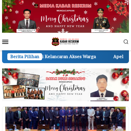
Loncat
ke
konten
Menu
Mobile
elancaran Akses Warga
Berita Pilihan
Apel Gabungan Siaga Darurat 