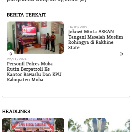
BERITA TERKAIT
16/03/2019
1
Jokowi Minta ASEAN
Tangani Masalah Muslim
K
Rohingya di Rakhine
State
«
»
22/11/2024
Personil Polres Muba
Rutin Berpatroli Ke
Kantor Bawaslu Dan KPU
Kabupaten Muba
HEADLINES