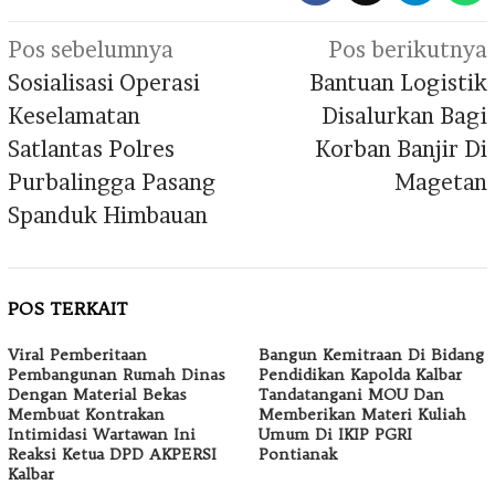
Navigasi
Pos sebelumnya
Pos berikutnya
pos
Sosialisasi Operasi
Bantuan Logistik
Keselamatan
Disalurkan Bagi
Satlantas Polres
Korban Banjir Di
Purbalingga Pasang
Magetan
Spanduk Himbauan
POS TERKAIT
Viral Pemberitaan
Bangun Kemitraan Di Bidang
Pembangunan Rumah Dinas
Pendidikan Kapolda Kalbar
Dengan Material Bekas
Tandatangani MOU Dan
Membuat Kontrakan
Memberikan Materi Kuliah
Intimidasi Wartawan Ini
Umum Di IKIP PGRI
Reaksi Ketua DPD AKPERSI
Pontianak
Kalbar