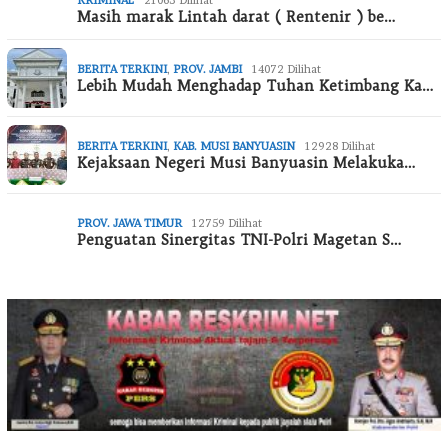
KRIMINAL
21063 Dilihat
Masih marak Lintah darat ( Rentenir ) be…
BERITA TERKINI
,
PROV. JAMBI
14072 Dilihat
Lebih Mudah Menghadap Tuhan Ketimbang Ka…
BERITA TERKINI
,
KAB. MUSI BANYUASIN
12928 Dilihat
Kejaksaan Negeri Musi Banyuasin Melakuka…
PROV. JAWA TIMUR
12759 Dilihat
Penguatan Sinergitas TNI-Polri Magetan S…