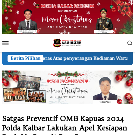
Loncat
ke
konten
Menu
Mobile
ras Atas penyerangan Kediaman Wartawan A.H.
Berita Pilihan
KSP di 
Satgas Preventif OMB Kapuas 2024
Polda Kalbar Lakukan Apel Kesiapan