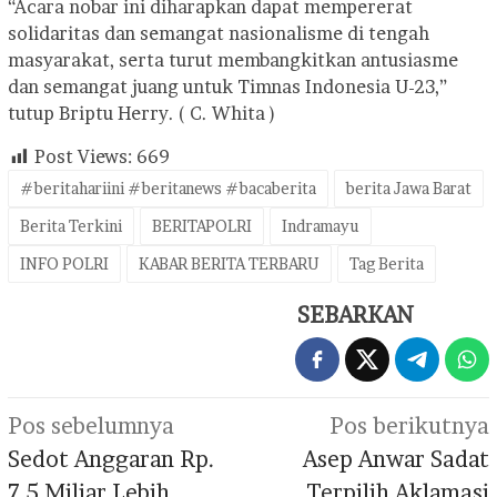
“Acara nobar ini diharapkan dapat mempererat
solidaritas dan semangat nasionalisme di tengah
masyarakat, serta turut membangkitkan antusiasme
dan semangat juang untuk Timnas Indonesia U-23,”
tutup Briptu Herry. ( C. Whita )
Post Views:
669
#beritahariini #beritanews #bacaberita
berita Jawa Barat
Berita Terkini
BERITAPOLRI
Indramayu
INFO POLRI
KABAR BERITA TERBARU
Tag Berita
SEBARKAN
Navigasi
Pos sebelumnya
Pos berikutnya
pos
Sedot Anggaran Rp.
Asep Anwar Sadat
7,5 Miliar Lebih
Terpilih Aklamasi