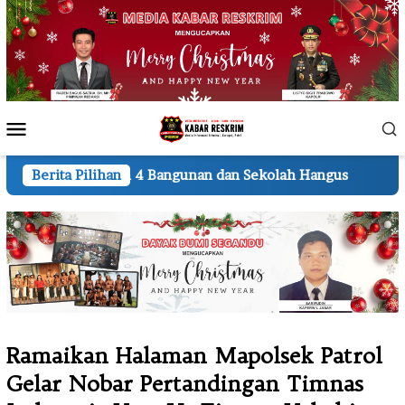
Loncat
ke
konten
Menu
Mobile
 Bangunan dan Sekolah Hangus
Berita Pilihan
Lembur hingga Malam,
Ramaikan Halaman Mapolsek Patrol
Gelar Nobar Pertandingan Timnas