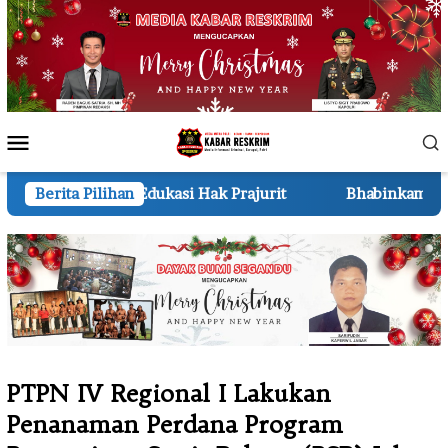
Loncat
ke
konten
Menu
Mobile
dukasi Hak Prajurit
Berita Pilihan
Bhabinkamtibmas Polsek Pkl Keri
PTPN IV Regional I Lakukan
Penanaman Perdana Program