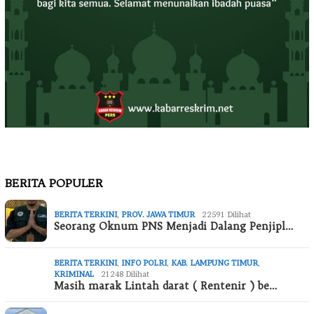
BERITA POPULER
BERITA TERKINI
,
PROV. JAWA TIMUR
22591 Dilihat
Seorang Oknum PNS Menjadi Dalang Penjipl…
BERITA TERKINI
,
INFO POLRI
,
KAB. LAMPUNG TIMUR
,
KRIMINAL
21248 Dilihat
Masih marak Lintah darat ( Rentenir ) be…