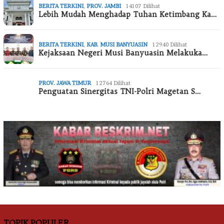
BERITA TERKINI
,
PROV. JAMBI
14107 Dilihat
Lebih Mudah Menghadap Tuhan Ketimbang Ka…
BERITA TERKINI
,
KAB. MUSI BANYUASIN
12940 Dilihat
Kejaksaan Negeri Musi Banyuasin Melakuka…
PROV. JAWA TIMUR
12764 Dilihat
Penguatan Sinergitas TNI-Polri Magetan S…
TOPIK POPULER