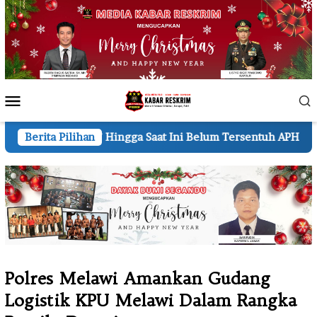
Loncat
ke
konten
Menu
Mobile
ingga Saat Ini Belum Tersentuh APH
Berita Pilihan
DPD PW MOI Inhi
Polres Melawi Amankan Gudang
Logistik KPU Melawi Dalam Rangka