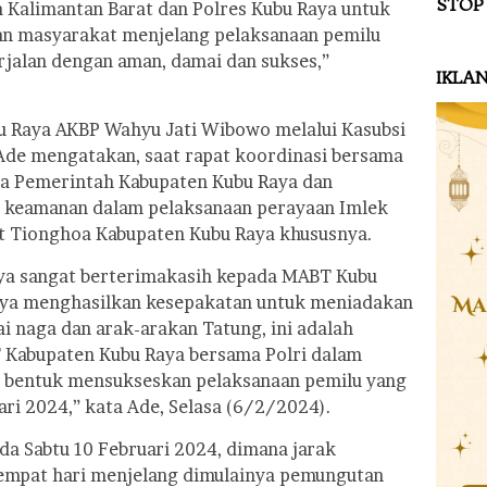
STOP
 Kalimantan Barat dan Polres Kubu Raya untuk
an masyarakat menjelang pelaksanaan pemilu
rjalan dengan aman, damai dan sukses,”
IKLA
bu Raya AKBP Wahyu Jati Wibowo melalui Kasubsi
Ade mengatakan, saat rapat koordinasi bersama
rta Pemerintah Kabupaten Kubu Raya dan
n keamanan dalam pelaksanaan perayaan Imlek
t Tionghoa Kabupaten Kubu Raya khususnya.
Raya sangat berterimakasih kepada MABT Kubu
lnya menghasilkan kesepakatan untuk meniadakan
ai naga dan arak-arakan Tatung, ini adalah
T Kabupaten Kubu Raya bersama Polri dalam
 bentuk mensukseskan pelaksanaan pemilu yang
ri 2024,” kata Ade, Selasa (6/2/2024).
ada Sabtu 10 Februari 2024, dimana jarak
empat hari menjelang dimulainya pemungutan