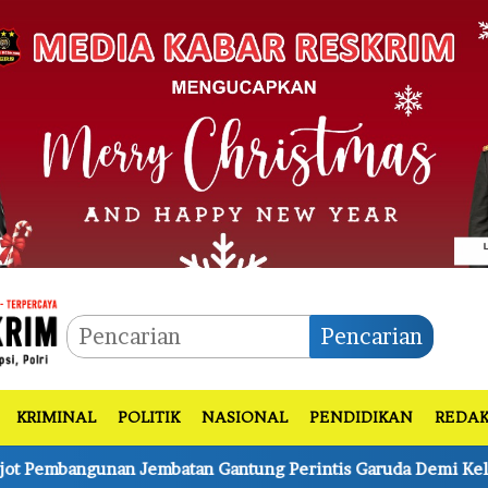
Pencarian
KRIMINAL
POLITIK
NASIONAL
PENDIDIKAN
REDAK
g Perintis Garuda Demi Kelancaran Akses Warga
Ape