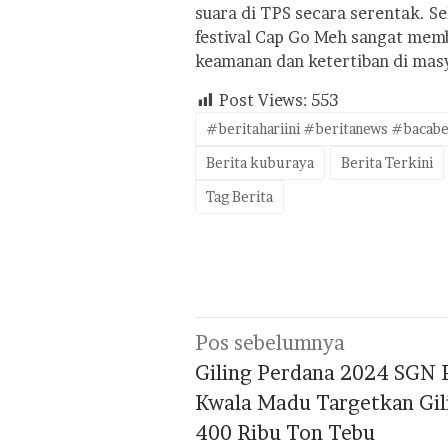
suara di TPS secara serentak. 
festival Cap Go Meh sangat mem
keamanan dan ketertiban di masya
Post Views:
553
#beritahariini #beritanews #bacabe
Berita kuburaya
Berita Terkini
Tag Berita
Navigasi
Pos sebelumnya
pos
Giling Perdana 2024 SGN 
Kwala Madu Targetkan Gil
400 Ribu Ton Tebu