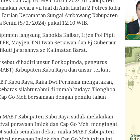
lek dan Cap Go Meh Tahun 2024 di Kabupaten
anakan secara virtual di Aula Lantai 2 Polres Kubu
sa Durian Kecamatan Sungai Ambawang Kabupaten
a Senin (5/2/2024) pukul 12.10 WIB.
ipimpin langsung Kapolda Kalbar, Irjen Pol Pipit
TPR, Mayjen TNI Iwan Setiawan dan Pj Gubernur
ikuti jajarannya se-Kalimatan Barat.
ersebut dihadiri unsur Forkopimda, pengurus
MABT) Kabupaten Kubu Raya dan unsur terkait.
ABT Kubu Raya, Raka Dwi Permana mengatakan,
 sebatas silahturahmi di rumah budaya Tionghoa
Cap Go Meh bersamaan dengan pemilu tahun
a MABT Kabupaten Kubu Raya sudak melakukan
ival perayaan Imlek dan Cap Go Meh, mengingat
4 sudah semakin dekat, maka MABT Kabupaten
ival perayaan Imlek dan Cap Go Meh tahun ini