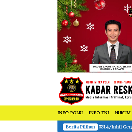
tutup
Loncat
ke
konten
INFO POLRI
INFO TNI
HUKUM
Kodim 0314/Inhil Genjot Pembangunan Jembatan Gantun
Berita Pilihan