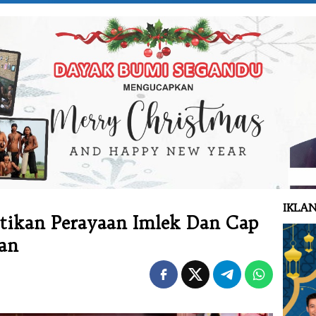
IKLAN
stikan Perayaan Imlek Dan Cap
an