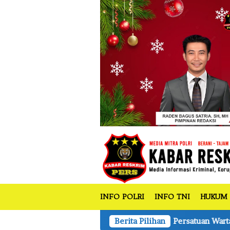
tutup
Loncat
ke
konten
INFO POLRI
INFO TNI
HUKUM
Persatuan Wartawan Indonesia (PWI) Pro
Berita Pilihan