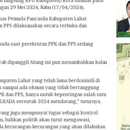
an langsung KPU Kabupaten/Kota dimulai pada
engan 29 Mei 2024, Rabu (17/04/2024).
mas Pemuda Pancasila Kabupaten Lahat
n PPS dilaksanakan secara terbuka dan
pada saat perekrutan PPK dan PPS sedang
krab dipanggil Abang ini pun menambahkan kalau
bupaten Lahat yang telah lama berdomisili di
an sampai ada oknum yang tidak bertanggung
K dan PPS, hanya untuk kepentingan salah satu
ILKADA serentak 2024 mendatang,” tuturnya.
ang juga mempunyai tugas sebagai kontrol
n, bahkan politik akan turut mengawasi,
ada kecurangan-kecurangan yang akan dilakukan