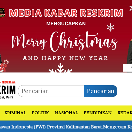
Pencarian
KRIMINAL
POLITIK
NASIONAL
PENDIDIKAN
REDAK
vinsi Kalimantan Barat.Mengecam Keras Atas penyerangan Ke