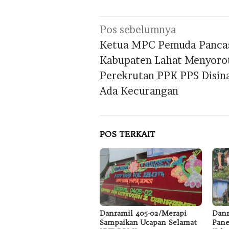
Navigasi
Pos sebelumnya
pos
Ketua MPC Pemuda Pancas
Kabupaten Lahat Menyoro
Perekrutan PPK PPS Disina
Ada Kecurangan
POS TERKAIT
Danramil 405-02/Merapi
Danr
Sampaikan Ucapan Selamat
Pane