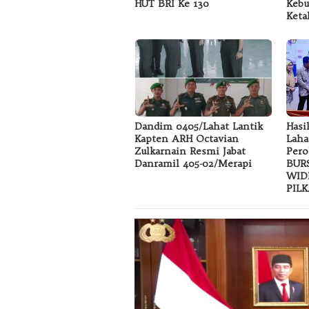
HUT BRI Ke 130
Kebu
Keta
Dandim 0405/Lahat Lantik
Hasi
Kapten ARH Octavian
Laha
Zulkarnain Resmi Jabat
Pero
Danramil 405-02/Merapi
BUR
WID
PIL