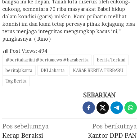
bangsa ini ke depan. Tanah kita dikeruk oleh cukong-
cukong, sementara 70 ribu masyarakat Babel hidup
dalam kondisi (garis) miskin. Kami prihatin melihat
kondisi ini dan kami tetap percaya pihak Kejagung bisa
terus menjaga integritas mengungkap kasus ini,”
pungkasnya. ( Rino )
Post Views:
494
#beritahariini #beritanews #bacaberita
Berita Terkini
beritajakarta
DKI Jakarta
KABAR BERITA TERBARU
Tag Berita
SEBARKAN
Navigasi
Pos sebelumnya
Pos berikutnya
pos
Kerap Beraksi
Kantor DPD PAN