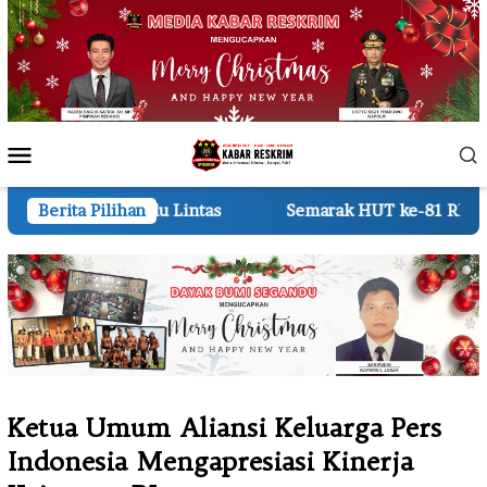
Loncat
ke
konten
Menu
Mobile
Lintas
Berita Pilihan
Semarak HUT ke-81 RI 210 Regu TK dan RA Meri
Ketua Umum Aliansi Keluarga Pers
Indonesia Mengapresiasi Kinerja