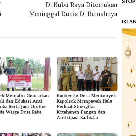
STOP
V
Di Kubu Raya Ditemukan
i
Meninggal Dunia Di Rumahnya
IKLA
ek Menjalin Gencarkan
Kunker ke Desa Mentonyek
oli dan Edukasi Anti
Kapolsek Mempawah Hulu
oba Serta Judi Online
Perkuat Sinergitas
da Warga Desa Raba
Ketahanan Pangan dan
Antisipasi Karhutla