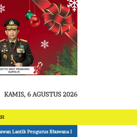
tutup
KAMIS, 6 AGUSTUS 2026
SI
na Lestari SMAN 1 Pkl Kerinci Periode 2026-2027
Hot 