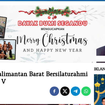
IKLAN
alimantan Barat Bersilaturahmi
 V