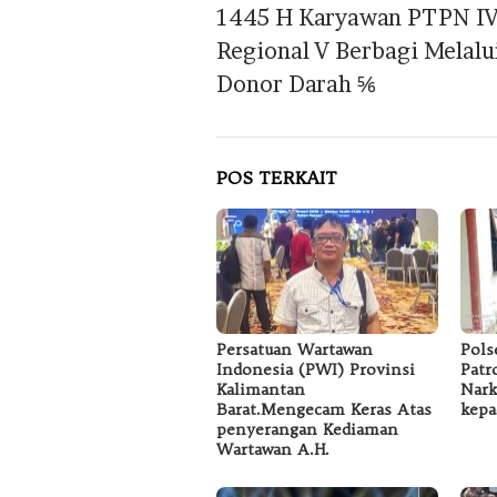
1445 H Karyawan PTPN I
Regional V Berbagi Melalu
Donor Darah ⅚
POS TERKAIT
Persatuan Wartawan
Pols
Indonesia (PWI) Provinsi
Patr
Kalimantan
Nark
Barat.Mengecam Keras Atas
kepa
penyerangan Kediaman
Wartawan A.H.