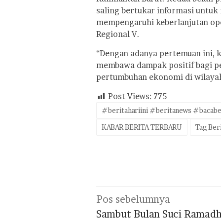
saling bertukar informasi untuk
mempengaruhi keberlanjutan op
Regional V.
“Dengan adanya pertemuan ini, 
membawa dampak positif bagi p
pertumbuhan ekonomi di wilayah t
Post Views:
775
#beritahariini #beritanews #bacabe
KABAR BERITA TERBARU
Tag Ber
Navigasi
Pos sebelumnya
pos
Sambut Bulan Suci Ramad