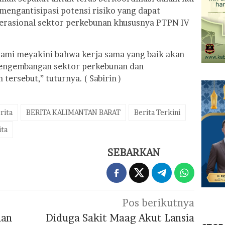
 mengantisipasi potensi risiko yang dapat
erasional sektor perkebunan khususnya PTPN IV
kami meyakini bahwa kerja sama yang baik akan
engembangan sektor perkebunan dan
ersebut,” tuturnya. ( Sabirin )
rita
BERITA KALIMANTAN BARAT
Berita Terkini
ita
SEBARKAN
Pos berikutnya
han
Diduga Sakit Maag Akut Lansia