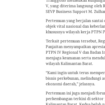
Tranggono melakukan kunjungan 
V, yang diterima langsung oleh
SEVP Business Support M. Zulh
Pertemuan yang berjalan santai
objek vital nasional dan keberl
khususnya wilayah kerja PTPN I
Terkait pertemuan tersebut, Re
Panjaitan menyampaikan apresiasi
PTPN IV Regional V dan Badan I
menjaga keamanan serta mendu
wilayah Kalimantan Barat.
“Kami ingin untuk terus memperk
bisnis perkebunan, melindungi
ekonomi daerah,” jelasnya.
Pertemuan ini juga menjadi foru
perkembangan terkini di sektor
Kalimantan Barat. Kedua belah p