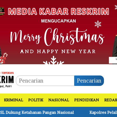
Pencarian
KRIMINAL
POLITIK
NASIONAL
PENDIDIKAN
REDAK
n Nasional
Kapolres Pelalawan Lantik Pengurus Bhuwa