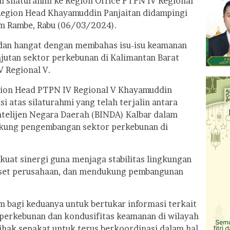
silaturahmi ke Region Office PTPN IV Regional
 Region Head Khayamuddin Panjaitan didampingi
am Rambe, Rabu (06/03/2024).
 dan hangat dengan membahas isu-isu keamanan
anjutan sektor perkebunan di Kalimantan Barat
V Regional V.
gion Head PTPN IV Regional V Khayamuddin
 atas silaturahmi yang telah terjalin antara
ntelijen Negara Daerah (BINDA) Kalbar dalam
kung pengembangan sektor perkebunan di
uat sinergi guna menjaga stabilitas lingkungan
 aset perusahaan, dan mendukung pembangunan
m bagi keduanya untuk bertukar informasi terkait
 perkebunan dan kondusifitas keamanan di wilayah
ihak sepakat untuk terus berkoordinasi dalam hal