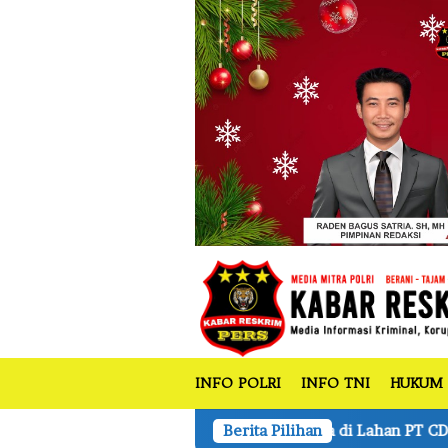
tutup
Loncat
ke
konten
INFO POLRI
INFO TNI
HUKUM
agung Pipil 1,5 Ha di Lahan PT CDSL Dukung Ketahanan Panga
Berita Pilihan