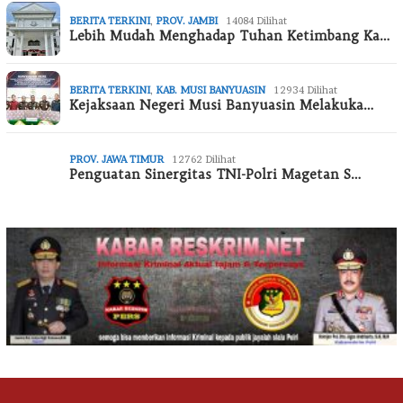
BERITA TERKINI
,
PROV. JAMBI
14084 Dilihat
Lebih Mudah Menghadap Tuhan Ketimbang Ka…
BERITA TERKINI
,
KAB. MUSI BANYUASIN
12934 Dilihat
Kejaksaan Negeri Musi Banyuasin Melakuka…
PROV. JAWA TIMUR
12762 Dilihat
Penguatan Sinergitas TNI-Polri Magetan S…