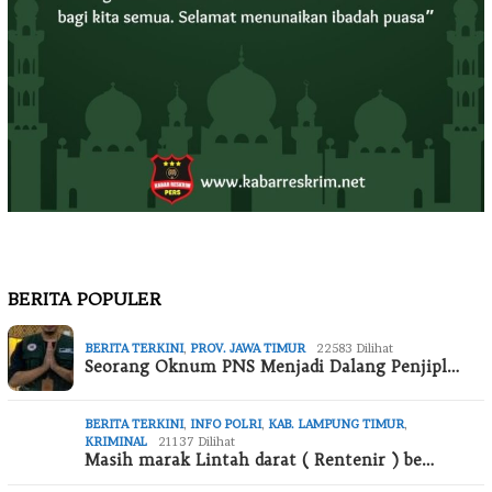
BERITA POPULER
BERITA TERKINI
,
PROV. JAWA TIMUR
22583 Dilihat
Seorang Oknum PNS Menjadi Dalang Penjipl…
BERITA TERKINI
,
INFO POLRI
,
KAB. LAMPUNG TIMUR
,
KRIMINAL
21137 Dilihat
Masih marak Lintah darat ( Rentenir ) be…