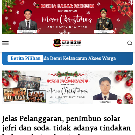
Loncat
ke
konten
Menu
Mobile
emi Kelancaran Akses Warga
Berita Pilihan
Apel Gabungan Siaga Dar
Jelas Pelanggaran, penimbun solar
jefri dan soda. tidak adanya tindakan