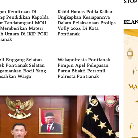
STOP
un Kemitraan Di
Kabid Humas Polda Kalbar
ng Pendidikan Kapolda
Ungkapkan Kesiapannya
IKLA
ar Tandatangani MOU
Dalam Pelaksanaan Proliga
Memberikan Materi
Volly 2024 Di Kota
ah Umum Di IKIP PGRI
Pontianak
ianak
oli Enggang Selatan
Wakapolresta Pontianak
ek Pontianak Selatan
Pimpin Apel Pelepasan
gamankan Bocil Yang
Purna Bhakti Personil
esahkan Warga
Polresta Pontianak