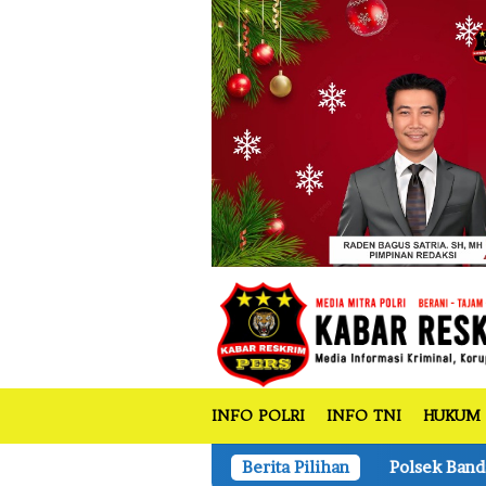
tutup
Loncat
ke
konten
INFO POLRI
INFO TNI
HUKUM
Polsek Bandar Sei Kijang Tanam Jagung P
Berita Pilihan