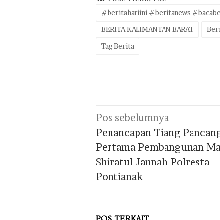
#beritahariini #beritanews #bacabe
BERITA KALIMANTAN BARAT
Beri
Tag Berita
Navigasi
Pos sebelumnya
pos
Penancapan Tiang Pancan
Pertama Pembangunan Ma
Shiratul Jannah Polresta
Pontianak
POS TERKAIT