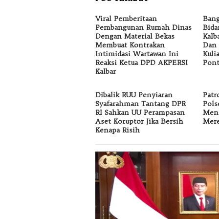
Viral Pemberitaan
Bang
Pembangunan Rumah Dinas
Bida
Dengan Material Bekas
Kalb
Membuat Kontrakan
Dan 
Intimidasi Wartawan Ini
Kuli
Reaksi Ketua DPD AKPERSI
Pont
Kalbar
Dibalik RUU Penyiaran
Patr
Syafarahman Tantang DPR
Pols
RI Sahkan UU Perampasan
Men
Aset Koruptor Jika Bersih
Mer
Kenapa Risih