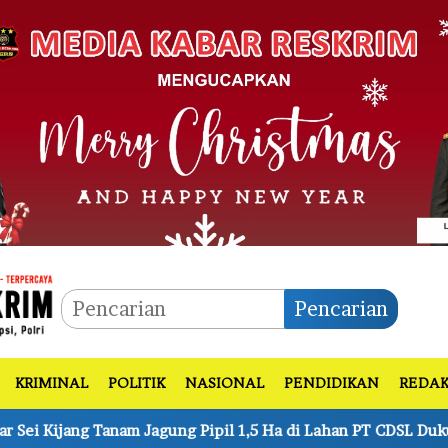
Pencarian
KRIMINAL
POLITIK
NASIONAL
PENDIDIKAN
REDAK
ipil 1,5 Ha di Lahan PT CDSL Dukung Ketahanan Pangan Nasio