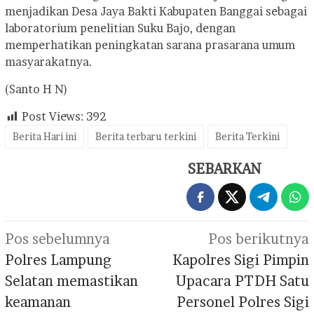
menjadikan Desa Jaya Bakti Kabupaten Banggai sebagai
laboratorium penelitian Suku Bajo, dengan
memperhatikan peningkatan sarana prasarana umum
masyarakatnya.
(Santo H N)
Post Views:
392
Berita Hari ini
Berita terbaru terkini
Berita Terkini
SEBARKAN
Navigasi
Pos sebelumnya
Pos berikutnya
pos
Polres Lampung
Kapolres Sigi Pimpin
Selatan memastikan
Upacara PTDH Satu
keamanan
Personel Polres Sigi