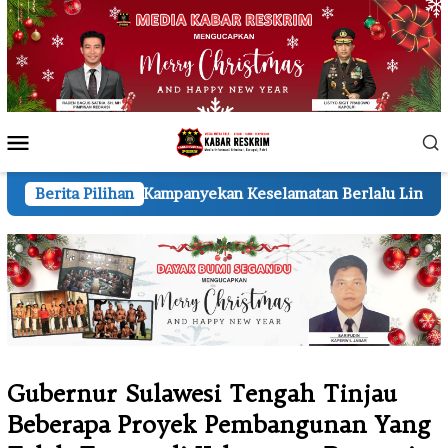
Loncat
ke
konten
Menu
Mobile
panyekan Keselamatan Berlalu Lintas
Berita Pilihan
Semarak HUT ke-8
Gubernur Sulawesi Tengah Tinjau
Beberapa Proyek Pembangunan Yang