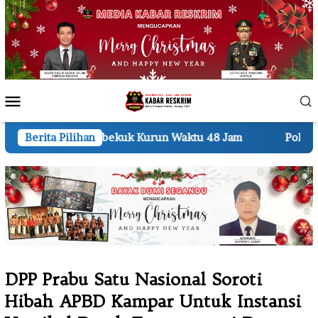
Loncat
ke
konten
Menu
Mobile
Kurun Waktu 48 Jam
Berita Pilihan
Polda Sumut Bongkar Home Indus
DPP Prabu Satu Nasional Soroti
Hibah APBD Kampar Untuk Instansi