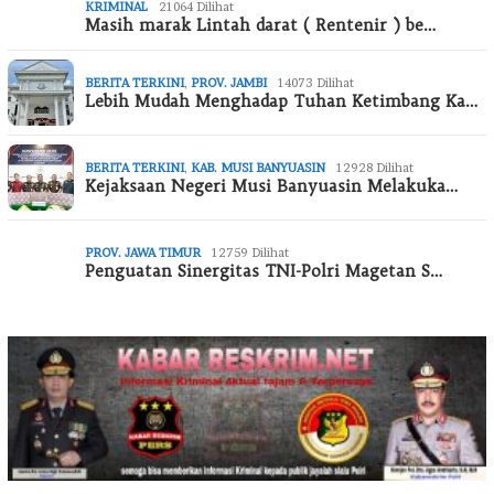
KRIMINAL
21064 Dilihat
Masih marak Lintah darat ( Rentenir ) be…
BERITA TERKINI
,
PROV. JAMBI
14073 Dilihat
Lebih Mudah Menghadap Tuhan Ketimbang Ka…
BERITA TERKINI
,
KAB. MUSI BANYUASIN
12928 Dilihat
Kejaksaan Negeri Musi Banyuasin Melakuka…
PROV. JAWA TIMUR
12759 Dilihat
Penguatan Sinergitas TNI-Polri Magetan S…