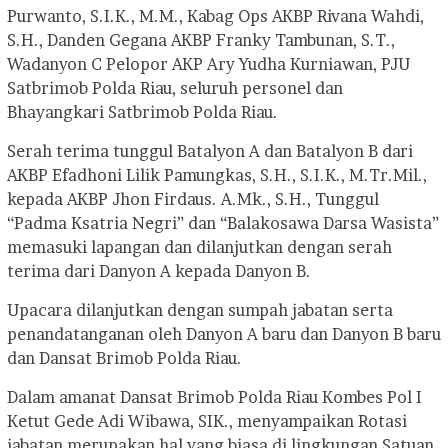
Purwanto, S.I.K., M.M., Kabag Ops AKBP Rivana Wahdi,
S.H., Danden Gegana AKBP Franky Tambunan, S.T.,
Wadanyon C Pelopor AKP Ary Yudha Kurniawan, PJU
Satbrimob Polda Riau, seluruh personel dan
Bhayangkari Satbrimob Polda Riau.
Serah terima tunggul Batalyon A dan Batalyon B dari
AKBP Efadhoni Lilik Pamungkas, S.H., S.I.K., M.Tr.Mil.,
kepada AKBP Jhon Firdaus. A.Mk., S.H., Tunggul
“Padma Ksatria Negri” dan “Balakosawa Darsa Wasista”
memasuki lapangan dan dilanjutkan dengan serah
terima dari Danyon A kepada Danyon B.
Upacara dilanjutkan dengan sumpah jabatan serta
penandatanganan oleh Danyon A baru dan Danyon B baru
dan Dansat Brimob Polda Riau.
Dalam amanat Dansat Brimob Polda Riau Kombes Pol I
Ketut Gede Adi Wibawa, SIK., menyampaikan Rotasi
jabatan merupakan hal yang biasa di lingkungan Satuan