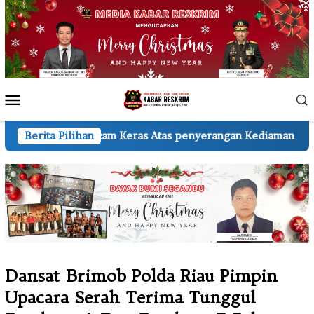
Loncat
ke
konten
Menu
Mobile
as Atas penyerangan Kediaman Wartawan A.H.
Berita Pilihan
KSP di M
Dansat Brimob Polda Riau Pimpin
Upacara Serah Terima Tunggul