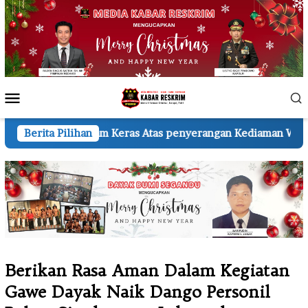
Loncat
ke
konten
Menu
Mobile
Keras Atas penyerangan Kediaman Wartawan A.H.
Berita Pilihan
KSP 
Berikan Rasa Aman Dalam Kegiatan
Gawe Dayak Naik Dango Personil