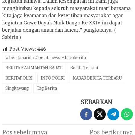
kegiatan lainnya. Dalam kesempatan ini kami juga
menghimbau kepada seluruh masyarakat mari bersama
kita jaga keamanan dan ketertiban masyarakat agar
kegiatan Gawe Dayak Naik Dango Ke XXIV ini dapat
berjalan dengan aman dan lancar,” pungkasnya. (
Sabirin )
Post Views:
446
#beritahariini #beritanews #bacaberita
BERITA KALIMANTAN BARAT
Berita Terkini
BERITAPOLRI
INFO POLRI
KABAR BERITA TERBARU
Singkawang
Tag Berita
SEBARKAN
Navigasi
Pos sebelumnya
Pos berikutnya