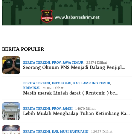
BERITA POPULER
BERITA TERKINI
,
PROV. JAWA TIMUR
22574 Dilihat
Seorang Oknum PNS Menjadi Dalang Penjipl…
BERITA TERKINI
,
INFO POLRI
,
KAB. LAMPUNG TIMUR
,
KRIMINAL
21060 Dilihat
Masih marak Lintah darat ( Rentenir ) be…
BERITA TERKINI
,
PROV. JAMBI
14070 Dilihat
Lebih Mudah Menghadap Tuhan Ketimbang Ka…
BERITA TERKINI
,
KAB. MUSI BANYUASIN
12927 Dilihat