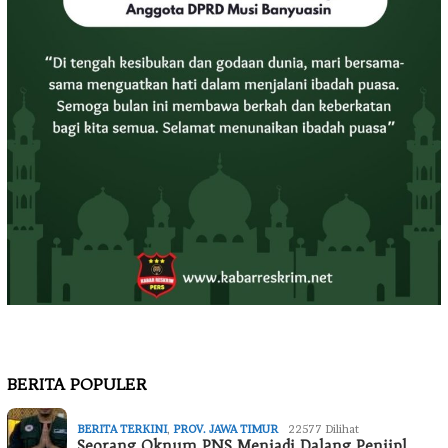
BERITA POPULER
BERITA TERKINI
,
PROV. JAWA TIMUR
22577 Dilihat
Seorang Oknum PNS Menjadi Dalang Penjipl…