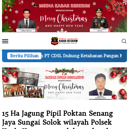
Loncat
ke
konten
Menu
Mobile
n PT CDSL Dukung Ketahanan Pangan Nasional
Berita Pilihan
Kapolres
15 Ha Jagung Pipil Poktan Senang
Jaya Sungai Solok wilayah Polsek