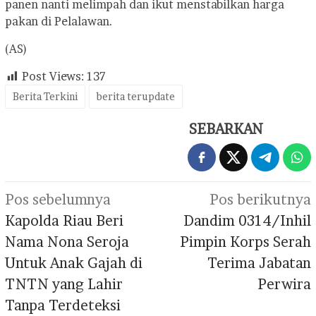
panen nanti melimpah dan ikut menstabilkan harga
pakan di Pelalawan.
(AS)
Post Views:
137
Berita Terkini
berita terupdate
SEBARKAN
Navigasi
Pos sebelumnya
Pos berikutnya
pos
Kapolda Riau Beri
Dandim 0314/Inhil
Nama Nona Seroja
Pimpin Korps Serah
Untuk Anak Gajah di
Terima Jabatan
TNTN yang Lahir
Perwira
Tanpa Terdeteksi