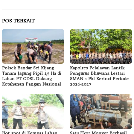
POS TERKAIT
Polsek Bandar Sei Kijang
Kapolres Pelalawan Lantik
Tanam Jagung Pipil 1,5 Ha di
Pengurus Bhuwana Lestari
Lahan PT CDSL Dukung
SMAN 1 Pkl Kerinci Periode
Ketahanan Pangan Nasional
2026-2027
Hot spot di Kempas Lahan
Satu Ekor Monyet Berhasil