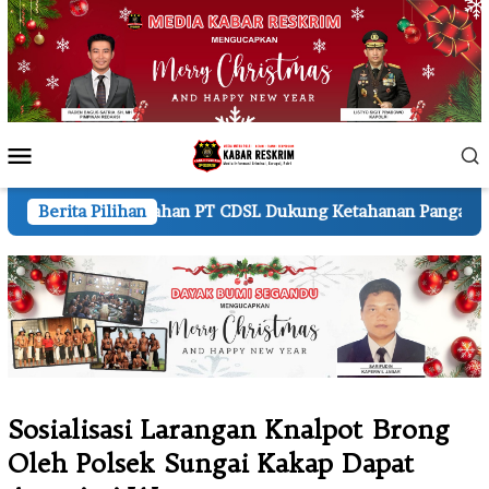
Loncat
ke
konten
Menu
Mobile
 di Lahan PT CDSL Dukung Ketahanan Pangan Nasional
Berita Pilihan
K
Sosialisasi Larangan Knalpot Brong
Oleh Polsek Sungai Kakap Dapat