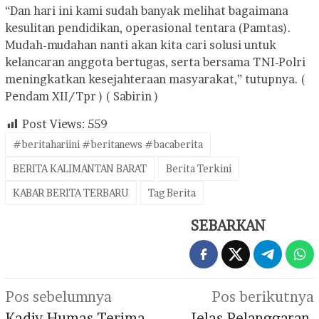
“Dan hari ini kami sudah banyak melihat bagaimana
kesulitan pendidikan, operasional tentara (Pamtas).
Mudah-mudahan nanti akan kita cari solusi untuk
kelancaran anggota bertugas, serta bersama TNI-Polri
meningkatkan kesejahteraan masyarakat,” tutupnya. (
Pendam XII/Tpr ) ( Sabirin )
Post Views:
559
#beritahariini #beritanews #bacaberita
BERITA KALIMANTAN BARAT
Berita Terkini
KABAR BERITA TERBARU
Tag Berita
SEBARKAN
Navigasi
Pos sebelumnya
Pos berikutnya
pos
Kadiv Humas Terima
Jelas Pelanggaran,