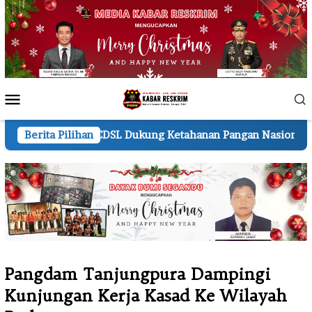
Loncat
ke
konten
Menu
Mobile
 PT CDSL Dukung Ketahanan Pangan Nasional
Berita Pilihan
Kapolres P
Pangdam Tanjungpura Dampingi
Kunjungan Kerja Kasad Ke Wilayah