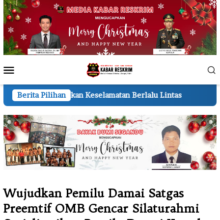
Loncat
ke
konten
Menu
Mobile
n Keselamatan Berlalu Lintas
Berita Pilihan
Semarak HUT ke-81 RI 21
Wujudkan Pemilu Damai Satgas
Preemtif OMB Gencar Silaturahmi