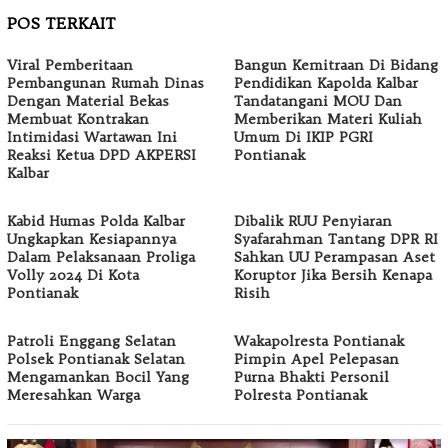
POS TERKAIT
Viral Pemberitaan
Bangun Kemitraan Di Bidang
Pembangunan Rumah Dinas
Pendidikan Kapolda Kalbar
Dengan Material Bekas
Tandatangani MOU Dan
Membuat Kontrakan
Memberikan Materi Kuliah
Intimidasi Wartawan Ini
Umum Di IKIP PGRI
Reaksi Ketua DPD AKPERSI
Pontianak
Kalbar
Kabid Humas Polda Kalbar
Dibalik RUU Penyiaran
Ungkapkan Kesiapannya
Syafarahman Tantang DPR RI
Dalam Pelaksanaan Proliga
Sahkan UU Perampasan Aset
Volly 2024 Di Kota
Koruptor Jika Bersih Kenapa
Pontianak
Risih
Patroli Enggang Selatan
Wakapolresta Pontianak
Polsek Pontianak Selatan
Pimpin Apel Pelepasan
Mengamankan Bocil Yang
Purna Bhakti Personil
Meresahkan Warga
Polresta Pontianak