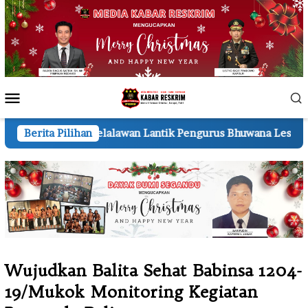
Loncat
ke
konten
Menu
Mobile
Pelalawan Lantik Pengurus Bhuwana Lestari SMAN 1 Pkl Kerin
Berita Pilihan
Wujudkan Balita Sehat Babinsa 1204-
19/Mukok Monitoring Kegiatan