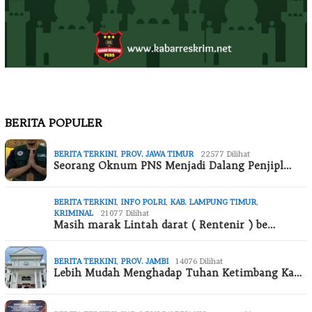
BERITA POPULER
BERITA TERKINI
,
PROV. JAWA TIMUR
22577 Dilihat
Seorang Oknum PNS Menjadi Dalang Penjipl…
BERITA TERKINI
,
INFO POLRI
,
KAB. LAMPUNG TIMUR
,
KRIMINAL
21077 Dilihat
Masih marak Lintah darat ( Rentenir ) be…
BERITA TERKINI
,
PROV. JAMBI
14076 Dilihat
Lebih Mudah Menghadap Tuhan Ketimbang Ka…