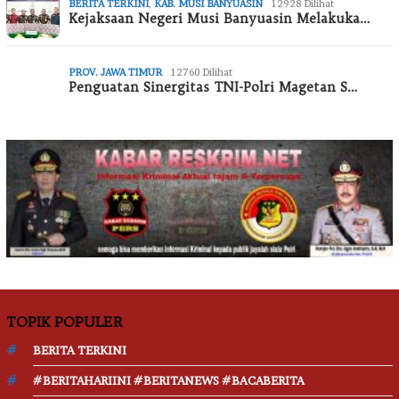
BERITA TERKINI
,
KAB. MUSI BANYUASIN
12928 Dilihat
Kejaksaan Negeri Musi Banyuasin Melakuka…
PROV. JAWA TIMUR
12760 Dilihat
Penguatan Sinergitas TNI-Polri Magetan S…
TOPIK POPULER
BERITA TERKINI
#BERITAHARIINI #BERITANEWS #BACABERITA