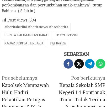
perkembangan dan pertumbuhan anak-anaknya”, tutup
Babinsa. ( Sabirin )
Post Views:
594
#beritahariini #beritanews #bacaberita
BERITA KALIMANTAN BARAT
Berita Terkini
KABAR BERITA TERBARU
Tag Berita
SEBARKAN
Navigasi
Pos sebelumnya
Pos berikutnya
pos
Kapolsek Mempawah
Kepala Sekolah SMP
Hulu Hadiri
Negeri 14 Pontianak
Pelantikan Petugas
Timur Tidak Terima
Pengawas TPS Di
Atas Pemberitaan