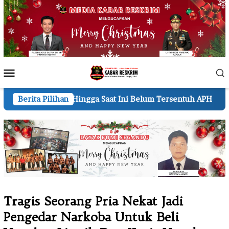
Loncat
ke
konten
Menu
Mobile
ingga Saat Ini Belum Tersentuh APH
Berita Pilihan
DPD PW MOI Inhil
Tragis Seorang Pria Nekat Jadi
Pengedar Narkoba Untuk Beli