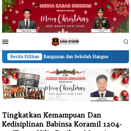
Loncat
ke
konten
Menu
Mobile
Bangunan dan Sekolah Hangus
Berita Pilihan
Lembur hingga Malam, 
Tingkatkan Kemampuan Dan
Kedisiplinan Babinsa Koramil 1204-