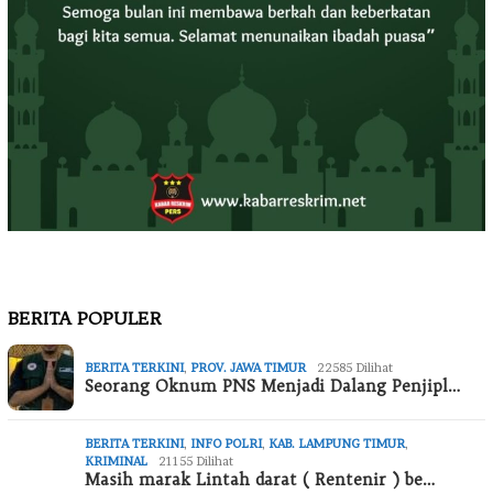
BERITA POPULER
BERITA TERKINI
,
PROV. JAWA TIMUR
22585 Dilihat
Seorang Oknum PNS Menjadi Dalang Penjipl…
BERITA TERKINI
,
INFO POLRI
,
KAB. LAMPUNG TIMUR
,
KRIMINAL
21155 Dilihat
Masih marak Lintah darat ( Rentenir ) be…