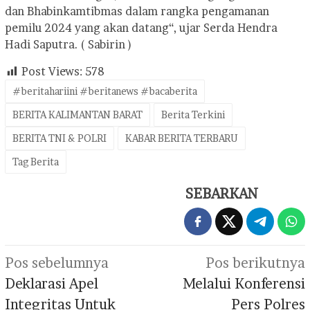
dan Bhabinkamtibmas dalam rangka pengamanan
pemilu 2024 yang akan datang“, ujar Serda Hendra
Hadi Saputra. ( Sabirin )
Post Views:
578
#beritahariini #beritanews #bacaberita
BERITA KALIMANTAN BARAT
Berita Terkini
BERITA TNI & POLRI
KABAR BERITA TERBARU
Tag Berita
SEBARKAN
Navigasi
Pos sebelumnya
Pos berikutnya
pos
Deklarasi Apel
Melalui Konferensi
Integritas Untuk
Pers Polres