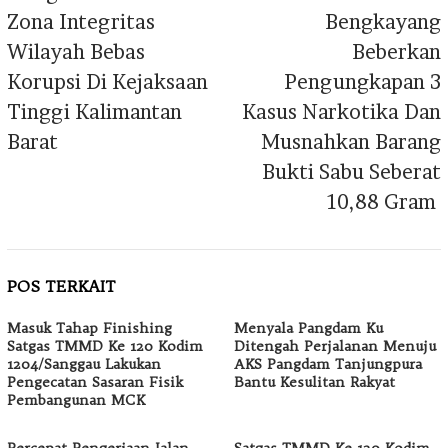
Zona Integritas
Bengkayang
Wilayah Bebas
Beberkan
Korupsi Di Kejaksaan
Pengungkapan 3
Tinggi Kalimantan
Kasus Narkotika Dan
Barat
Musnahkan Barang
Bukti Sabu Seberat
10,88 Gram
POS TERKAIT
Masuk Tahap Finishing
Menyala Pangdam Ku
Satgas TMMD Ke 120 Kodim
Ditengah Perjalanan Menuju
1204/Sanggau Lakukan
AKS Pangdam Tanjungpura
Pengecatan Sasaran Fisik
Bantu Kesulitan Rakyat
Pembangunan MCK
Percepat Pengerjaan Jalan
Satgas TMMD Ke 120 Kodim