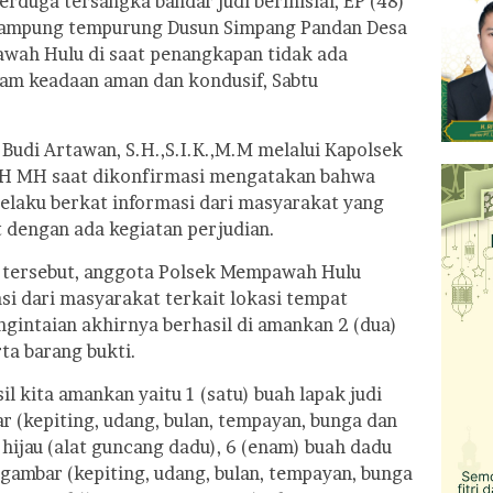
erduga tersangka bandar judi berinisial, EP (48)
 kampung tempurung Dusun Simpang Pandan Desa
wah Hulu di saat penangkapan tidak ada
lam keadaan aman dan kondusif, Sabtu
udi Artawan, S.H.,S.I.K.,M.M melalui Kapolsek
H MH saat dikonfirmasi mengatakan bahwa
laku berkat informasi dari masyarakat yang
 dengan ada kegiatan perjudian.
i tersebut, anggota Polsek Mempawah Hulu
i dari masyarakat terkait lokasi tempat
ngintaian akhirnya berhasil di amankan 2 (dua)
ta barang bukti.
l kita amankan yaitu 1 (satu) buah lapak judi
r (kepiting, udang, bulan, tempayan, bunga dan
 hijau (alat guncang dadu), 6 (enam) buah dadu
rgambar (kepiting, udang, bulan, tempayan, bunga