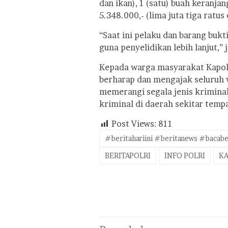
dan ikan), 1 (satu) buah keranjan
5.348.000,- (lima juta tiga ratus
“Saat ini pelaku dan barang bu
guna penyelidikan lebih lanjut,” 
Kepada warga masyarakat Kapo
berharap dan mengajak seluruh 
memerangi segala jenis krimina
kriminal di daerah sekitar tempa
Post Views:
811
#beritahariini #beritanews #bacabe
BERITAPOLRI
INFO POLRI
KA