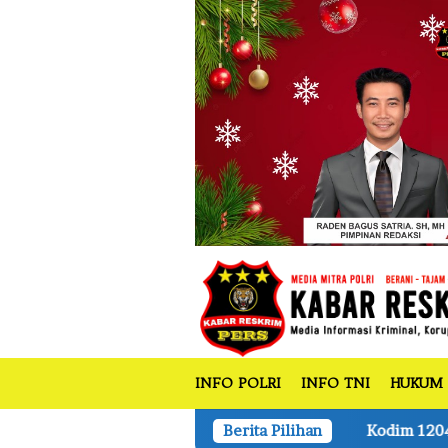
tutup
Loncat
ke
konten
INFO POLRI
INFO TNI
HUKUM
Kodim 1204/Sanggau Gelar Sosialisasi Penc
Berita Pilihan