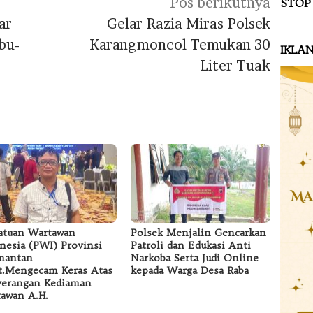
Pos berikutnya
STOP
ar
Gelar Razia Miras Polsek
bu-
Karangmoncol Temukan 30
IKLA
Liter Tuak
atuan Wartawan
Polsek Menjalin Gencarkan
nesia (PWI) Provinsi
Patroli dan Edukasi Anti
mantan
Narkoba Serta Judi Online
t.Mengecam Keras Atas
kepada Warga Desa Raba
erangan Kediaman
awan A.H.