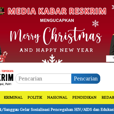
Pencarian
KRIMINAL
POLITIK
NASIONAL
PENDIDIKAN
REDAK
egahan HIV/AIDS dan Edukasi Hak Prajurit
Bhabinkamt