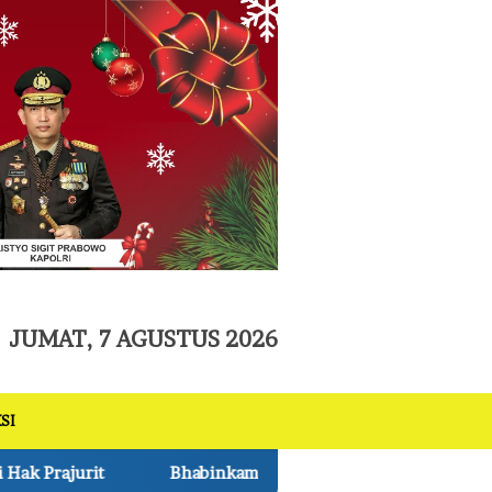
tutup
JUMAT, 7 AGUSTUS 2026
SI
ibmas Polsek Pkl Kerinci Monitoring Jagung Pipil 1 Ha di L