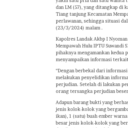
yakni satu pria dan satu wanita t
dan LM (57), yang ditangkap di
Tiang tanjung Kecamatan Mempa
perlawanan, sehingga situasi da
(23/3/2024) malam .
Kapolres Landak Akbp I Nyoman B
Mempawah Hulu IPTU Suwandi S
pihaknya mengamankan kedua pe
menyampaikan informasi terkait
“Dengan berbekal dari informas
melakukan penyelidikan informas
perjudian. Setelah di lakukan pe
orang tersangka perjudian beser
Adapun barang bukti yang berhasi
jenis kolok-kolok yang bergamba
ikan), 1 (satu) buah ember warna
besar jenis kolok-kolok yang be