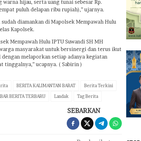
g warna hijau, serta uang tunai sebesar Rp.
 empat puluh delapan ribu rupiah),” ujarnya.
kti sudah diamankan di Mapolsek Mempawah Hulu
jelas Kapolsek.
lsek Mempawah Hulu IPTU Suwandi SH MH
warga masyarakat untuk bersinergi dan terus ikut
l dengan melaporkan setiap adanya kegiatan
t tinggalnya,” ucapnya. ( Sabirin )
rita
BERITA KALIMANTAN BARAT
Berita Terkini
BAR BERITA TERBARU
Landak
Tag Berita
SEBARKAN