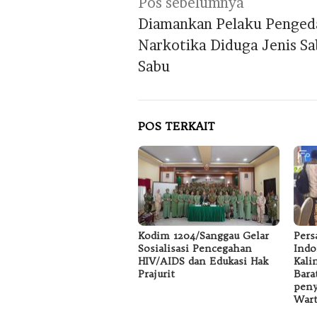
Navigasi
Pos sebelumnya
pos
Diamankan Pelaku Penged
Narkotika Diduga Jenis Sa
Sabu
POS TERKAIT
Kodim 1204/Sanggau Gelar
Pers
Sosialisasi Pencegahan
Indo
HIV/AIDS dan Edukasi Hak
Kali
Prajurit
Bara
peny
Wart