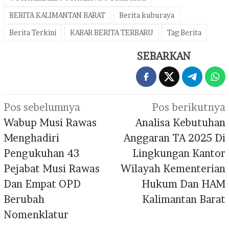
BERITA KALIMANTAN BARAT
Berita kuburaya
Berita Terkini
KABAR BERITA TERBARU
Tag Berita
SEBARKAN
Navigasi
Pos sebelumnya
Pos berikutnya
pos
Wabup Musi Rawas
Analisa Kebutuhan
Menghadiri
Anggaran TA 2025 Di
Pengukuhan 43
Lingkungan Kantor
Pejabat Musi Rawas
Wilayah Kementerian
Dan Empat OPD
Hukum Dan HAM
Berubah
Kalimantan Barat
Nomenklatur