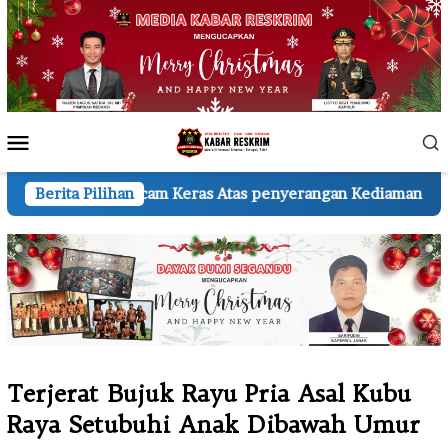
Loncat
ke
konten
Menu
Mobile
cam Keras Atas penyerangan Kediaman Wartawan A.H.
Berita Pilihan
K
Terjerat Bujuk Rayu Pria Asal Kubu
Raya Setubuhi Anak Dibawah Umur