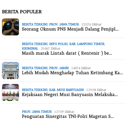
BERITA POPULER
BERITA TERKINI
,
PROV. JAWA TIMUR
22576 Dilihat
Seorang Oknum PNS Menjadi Dalang Penjipl…
BERITA TERKINI
,
INFO POLRI
,
KAB. LAMPUNG TIMUR
,
KRIMINAL
21067 Dilihat
Masih marak Lintah darat ( Rentenir ) be…
BERITA TERKINI
,
PROV. JAMBI
14074 Dilihat
Lebih Mudah Menghadap Tuhan Ketimbang Ka…
BERITA TERKINI
,
KAB. MUSI BANYUASIN
12928 Dilihat
Kejaksaan Negeri Musi Banyuasin Melakuka…
PROV. JAWA TIMUR
12759 Dilihat
Penguatan Sinergitas TNI-Polri Magetan S…