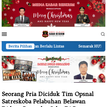
Loncat
ke
konten
Menu
Mobile
erlalu Lintas
Berita Pilihan
Semarak HUT ke-81 RI 210 Regu TK dan R
Seorang Pria Diciduk Tim Opsnal
Satreskoba Pelabuhan Belawan