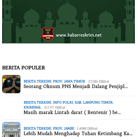
BERITA POPULER
BERITA TERKINI
,
PROV. JAWA TIMUR
22586 Dilihat
Seorang Oknum PNS Menjadi Dalang Penjipl…
BERITA TERKINI
,
INFO POLRI
,
KAB. LAMPUNG TIMUR
,
KRIMINAL
21197 Dilihat
Masih marak Lintah darat ( Rentenir ) be…
BERITA TERKINI
,
PROV. JAMBI
14088 Dilihat
Lebih Mudah Menghadap Tuhan Ketimbang Ka…