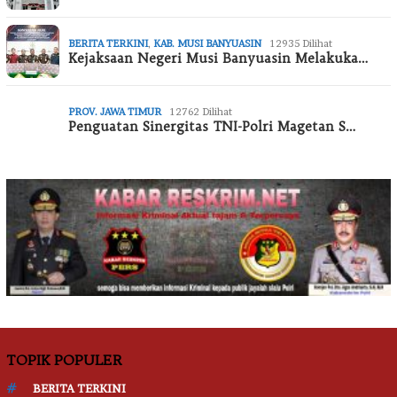
BERITA TERKINI
,
KAB. MUSI BANYUASIN
12935 Dilihat
Kejaksaan Negeri Musi Banyuasin Melakuka…
PROV. JAWA TIMUR
12762 Dilihat
Penguatan Sinergitas TNI-Polri Magetan S…
TOPIK POPULER
BERITA TERKINI