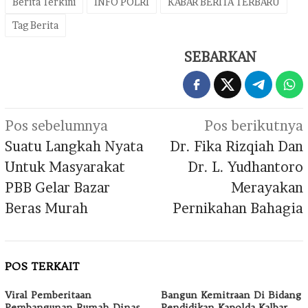
Berita Terkini
INFO POLRI
KABAR BERITA TERBARU
Tag Berita
SEBARKAN
Navigasi
Pos sebelumnya
Pos berikutnya
pos
Suatu Langkah Nyata
Dr. Fika Rizqiah Dan
Untuk Masyarakat
Dr. L. Yudhantoro
PBB Gelar Bazar
Merayakan
Beras Murah
Pernikahan Bahagia
POS TERKAIT
Viral Pemberitaan
Bangun Kemitraan Di Bidang
Pembangunan Rumah Dinas
Pendidikan Kapolda Kalbar