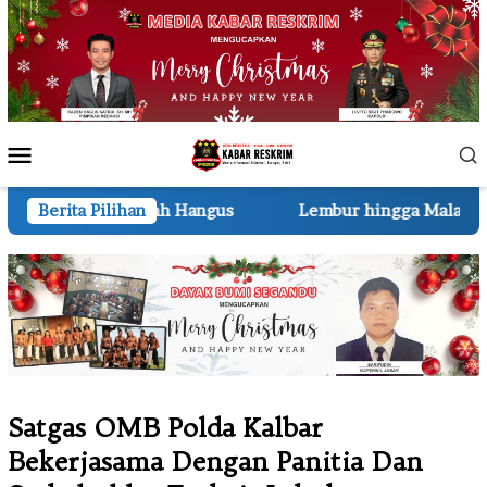
Loncat
ke
konten
Menu
Mobile
 Hangus
Berita Pilihan
Lembur hingga Malam, Personel Kodim0314/In
Satgas OMB Polda Kalbar
Bekerjasama Dengan Panitia Dan